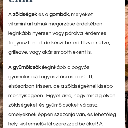
A
zöldségek
és a
gombák
, melyeket
vitamintartalmuk megőrzése érdekében
leginkább nyersen vagy párolva érdemes
fogyasztanod, de készítheted főzve, sütve,
grillezve, vagy akár smoothieként is.
A
gyümölcsök
(leginkább a
bogyós
gyümölcsök
) fogyasztása is ajánlott,
elsősorban frissen, de a zöldségeknél kisebb
mennyiségben. Figyelj arra, hogy mindig olyan
zöldségeket és gyümölcsöket válassz,
amelyeknek éppen szezonja van, és lehetőleg
helyi kistermelőktől szerezzed be őket! A