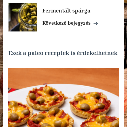
Fermentált spárga
Következő bejegyzés
Ezek a paleo receptek is érdekelhetnek