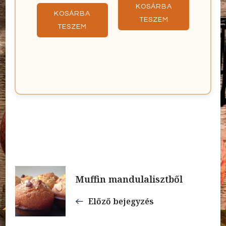
KOSÁRBA
KOSÁRBA
TESZEM
TESZEM
Bejegyzések
Muffin mandulalisztből
navigációja
Előző bejegyzés