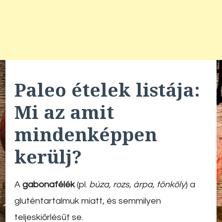
Paleo ételek listája:
Mi az amit
mindenképpen
kerülj?
A
gabonafélék
(pl.
búza, rozs, árpa, tönköly
) a
gluténtartalmuk miatt, és semmilyen
teljeskiőrlésűt se.