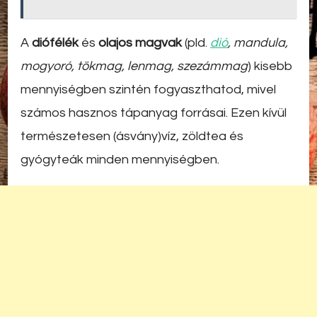
A
diófélék
és
olajos magvak
(pld.
dió
, mandula,
mogyoró, tökmag, lenmag, szezámmag
) kisebb
mennyiségben szintén fogyaszthatod, mivel
számos hasznos tápanyag forrásai. Ezen kívül
természetesen (ásvány)víz, zöldtea és
gyógyteák minden mennyiségben.