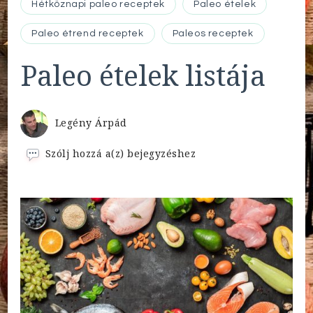
Hétköznapi paleo receptek
Paleo ételek
Paleo étrend receptek
Paleos receptek
Paleo ételek listája
Legény Árpád
Paleo
Szólj hozzá a(z)
bejegyzéshez
ételek
listája