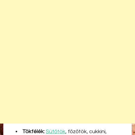
Tökfélék:
Sütőtök
, főzőtök, cukkini,