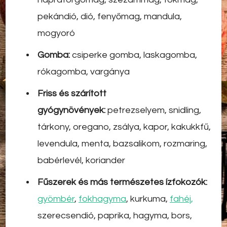
pekándió, dió, fenyőmag, mandula,
mogyoró
Gomba:
csiperke gomba, laskagomba,
rókagomba, vargánya
Friss és szárított
gyógynövények:
petrezselyem, snidling,
tárkony, oregano, zsálya, kapor, kakukkfű,
levendula, menta, bazsalikom, rozmaring,
babérlevél, koriander
Fűszerek és más természetes ízfokozók:
gyömbér
,
fokhagyma
, kurkuma,
fahéj,
szerecsendió, paprika, hagyma, bors,