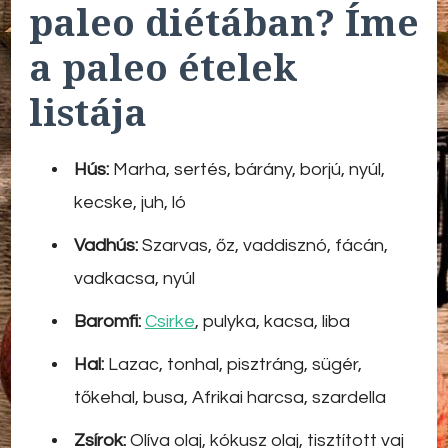
paleo diétában? Íme
a paleo ételek
listája
Hús:
Marha, sertés, bárány, borjú, nyúl,
kecske, juh, ló
Vadhús:
Szarvas, őz, vaddisznó, fácán,
vadkacsa, nyúl
Baromfi:
Csirke
, pulyka, kacsa, liba
Hal:
Lazac, tonhal, pisztráng, sügér,
tőkehal, busa, Afrikai harcsa, szardella
Zsírok:
Olíva olaj, kókusz olaj, tisztított vaj