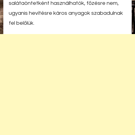
salátaöntetként használhatók, főzésre nem,
ugyanis hevítésre káros anyagok szabadulnak
fel belőlük.