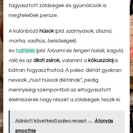
fagyasztott zöldségek és gyümölcsök is
megfelelőek persze.
A különböző
húsok
(pld.
szárnyasok, disznó,
marha, vadhús, belsőségek
)
és
halfélék
(pld.
folyami és tengeri halak, kagyló,
rák
) és az
állati zsírok
, valamint a
kókuszolaj
is
bátran fogyaszthatod. A paleo diétát gyakran
nevezik „húst hússal diétának”, pedig
mennyiségi szempontból az elfogyasztott
élelmiszerek nagy részét a zöldségek teszik ki.
Ajánlott következő paleo recept →
Áfonyás
smoothie