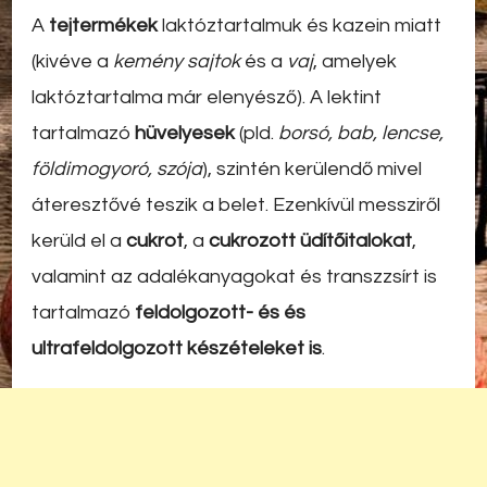
A
tejtermékek
laktóztartalmuk és kazein miatt
(kivéve a
kemény sajtok
és a
vaj
, amelyek
laktóztartalma már elenyésző). A lektint
tartalmazó
hüvelyesek
(pld.
borsó, bab, lencse,
földimogyoró, szója
), szintén kerülendő mivel
áteresztővé teszik a belet. Ezenkívül messziről
kerüld el a
cukrot
, a
cukrozott üdítőitalokat
,
valamint az
adalékanyagokat
és transzzsírt is
tartalmazó
feldolgozott- és és
ultrafeldolgozott készételeket is
.