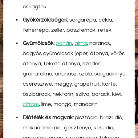
csillagtök
Gyökérzöldségek:
sárgarépa, cékla,
fehérrépa, zeller, paszternák, retek
Gyümölcsök:
banán
,
alma
, narancs,
bogyós gyümölcsök (eper, áfonya, vörös
áfonya, fekete áfonya, szeder),
gránátalma, ananász, szőlő, sárgadinnye,
cseresznye, meggy, grapefruit, körte,
őszibarack, nektarin, szilva, barack, kiwi,
citrom
, lime, mangó, mandarin
Diófélék és magvak:
pisztácia, brazil dió,
makadámia dió, gesztenye, kesudió,
napraforgómag, szezámmag, tökmag,