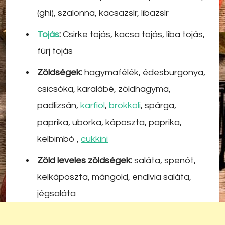
(ghí), szalonna, kacsazsír, libazsír
Tojás
:
Csirke tojás, kacsa tojás, liba tojás,
fürj tojás
Zöldségek:
hagymafélék, édesburgonya,
csicsóka, karalábé, zöldhagyma,
padlizsán,
karfiol
,
brokkoli
, spárga,
paprika, uborka, káposzta, paprika,
kelbimbó ,
cukkini
Zöld leveles zöldségek:
saláta, spenót,
kelkáposzta, mángold, endívia saláta,
jégsaláta