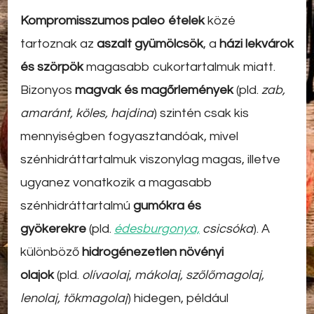
Kompromisszumos paleo ételek
közé
tartoznak az
aszalt gyümölcsök
, a
házi lekvárok
és szörpök
magasabb cukortartalmuk miatt.
Bizonyos
magvak és magőrlemények
(pld.
zab,
amaránt, köles, hajdina
) szintén csak kis
mennyiségben fogyasztandóak, mivel
szénhidráttartalmuk viszonylag magas, illetve
ugyanez vonatkozik a magasabb
szénhidráttartalmú
gumókra és
gyökerekre
(pld.
édesburgonya,
csicsóka
). A
különböző
hidrogénezetlen növényi
olajok
(pld.
olívaolaj
,
mákolaj, szőlőmagolaj,
lenolaj, tökmagolaj
) hidegen, például