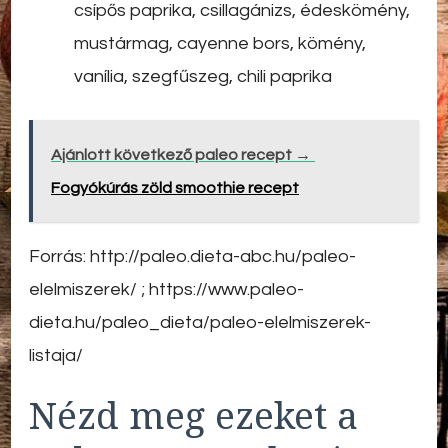
csípős paprika, csillagánizs, édeskömény,
mustármag, cayenne bors, kömény,
vanília, szegfűszeg, chili paprika
Ajánlott következő paleo recept →
Fogyókúrás zöld smoothie recept
Forrás: http://paleo.dieta-abc.hu/paleo-
elelmiszerek/ ; https://www.paleo-
dieta.hu/paleo_dieta/paleo-elelmiszerek-
listaja/
Nézd meg ezeket a