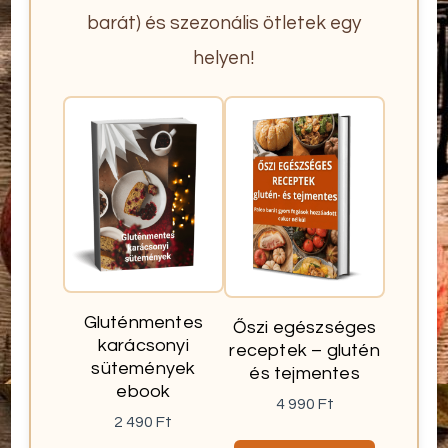
barát) és szezonális ötletek egy
helyen!
Gluténmentes
Őszi egészséges
karácsonyi
receptek – glutén
sütemények
és tejmentes
ebook
4 990
Ft
2 490
Ft