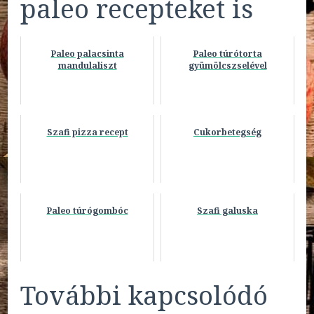
paleo recepteket is
Paleo palacsinta
Paleo túrótorta
mandulaliszt
gyümölcszselével
Szafi pizza recept
Cukorbetegség
Paleo túrógombóc
Szafi galuska
További kapcsolódó