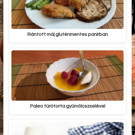
Rántott máj gluténmentes panírban
Paleo túrótorta gyümölcszselével