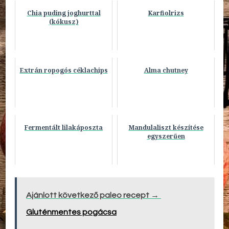
Chia puding joghurttal
Karfiolrizs
(kókusz)
Extrán ropogós céklachips
Alma chutney
Fermentált lilakáposzta
Mandulaliszt készítése
egyszerűen
Ajánlott következő paleo recept →
Gluténmentes pogácsa