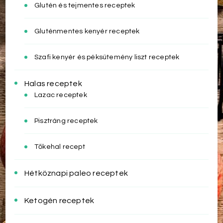
Glutén és tejmentes receptek
Gluténmentes kenyér receptek
Szafi kenyér és péksütemény liszt receptek
Halas receptek
Lazac receptek
Pisztráng receptek
Tőkehal recept
Hétköznapi paleo receptek
Ketogén receptek