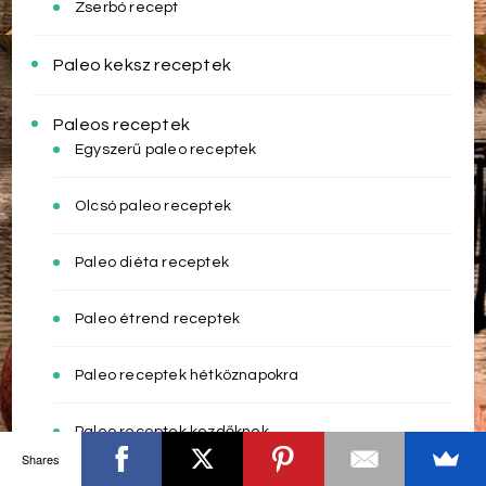
Zserbó recept
Paleo keksz receptek
Paleos receptek
Egyszerű paleo receptek
Olcsó paleo receptek
Paleo diéta receptek
Paleo étrend receptek
Paleo receptek hétköznapokra
Paleo receptek kezdőknek
Shares