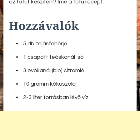
az totut készíteni? Íme a totu recept:
Hozzávalók
5 db tojásfehérje
1 csapott teáskanál só
3 evőkanál (bio) citromlé
10 gramm kókuszolaj
2-3 liter forrásban lévő víz