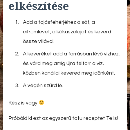
elkészítése
Add a tojásfehérjéhez a sót, a
citromlevet, a kókuszolajat és keverd
össze villával.
A keveréket add a forrásban lévő vízhez,
és várd meg amíg újra felforr a víz,
közben kanállal kevered meg időnként.
A végén szűrd le.
Kész is vagy
Próbáld ki ezt az egyszerű totu receptet Te is!