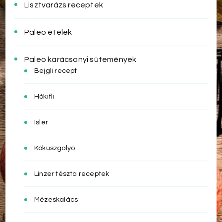
Lisztvarázs receptek
Paleo ételek
Paleo karácsonyi sütemények
Bejgli recept
Hókifli
Isler
Kókuszgolyó
Linzer tészta receptek
Mézeskalács