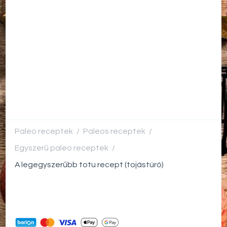
Paleo receptek
Paleos receptek
/
/
Egyszerű paleo receptek
/
A legegyszerűbb totu recept (tojástúró)