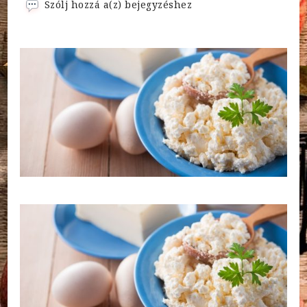
A
Szólj hozzá a(z)
bejegyzéshez
legegyszerűbb
totu
recept
(tojástúró)