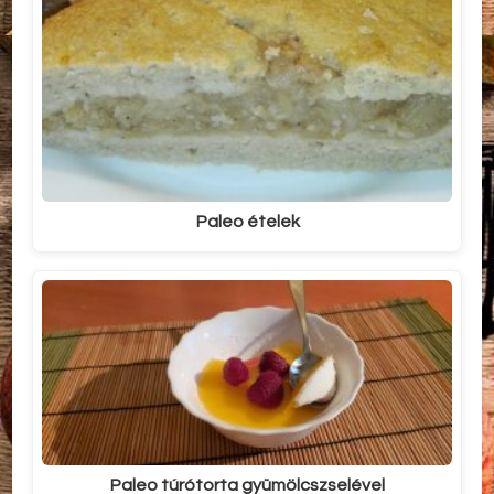
Paleo ételek
Paleo túrótorta gyümölcszselével