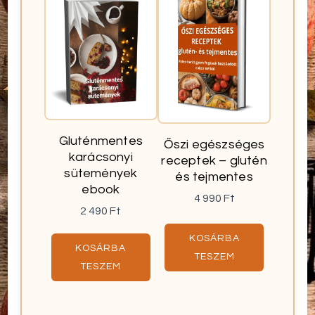
Gluténmentes
Őszi egészséges
karácsonyi
receptek – glutén
sütemények
és tejmentes
ebook
4 990
Ft
2 490
Ft
KOSÁRBA
KOSÁRBA
TESZEM
TESZEM