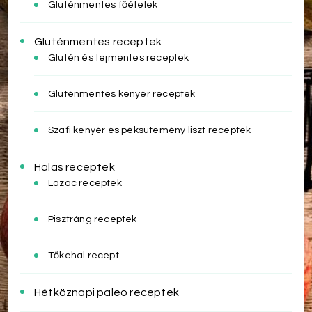
Gluténmentes főételek
Gluténmentes receptek
Glutén és tejmentes receptek
Gluténmentes kenyér receptek
Szafi kenyér és péksütemény liszt receptek
Halas receptek
Lazac receptek
Pisztráng receptek
Tőkehal recept
Hétköznapi paleo receptek