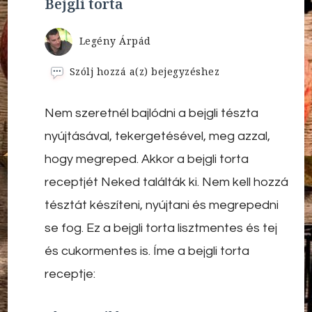
Bejgli torta
Legény Árpád
Bejgli
Szólj hozzá a(z)
bejegyzéshez
torta
Nem szeretnél bajlódni a bejgli tészta
nyújtásával, tekergetésével, meg azzal,
hogy megreped. Akkor a bejgli torta
receptjét Neked találták ki. Nem kell hozzá
tésztát készíteni, nyújtani és megrepedni
se fog. Ez a bejgli torta lisztmentes és tej
és cukormentes is. Íme a bejgli torta
receptje: