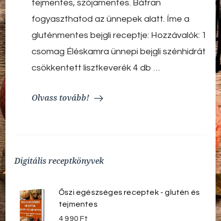
tejmentes, szójamentes. Bátran
fogyaszthatod az ünnepek alatt. Íme a
gluténmentes bejgli receptje: Hozzávalók: 1
csomag Éléskamra ünnepi bejgli szénhidrát
csökkentett lisztkeverék 4 db …
Olvass tovább!
Digitális receptkönyvek
Őszi egészséges receptek - glutén és
tejmentes
4 990
Ft