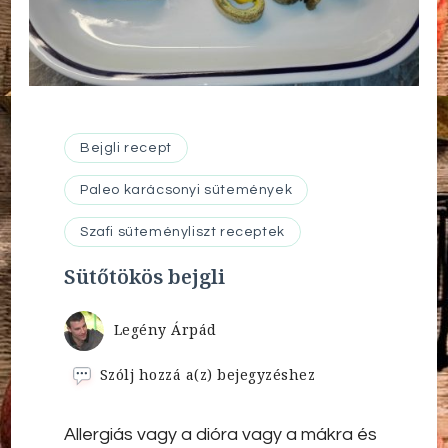
Bejgli recept
Paleo karácsonyi sütemények
Szafi süteményliszt receptek
Sütőtökös bejgli
Legény Árpád
Sütőtökös
Szólj hozzá a(z)
bejegyzéshez
bejgli
Allergiás vagy a dióra vagy a mákra és