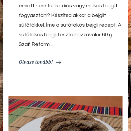
emiatt nem tudsz diós vagy mákos bejglit
fogyasztani? Készítsd akkor a bejglit
sütőtökkel. Íme a sütőtökös bejgli recept: A
sütőtökös bejgli tészta hozzávalói: 60 g
Szafi Reform …
Olvass tovább!