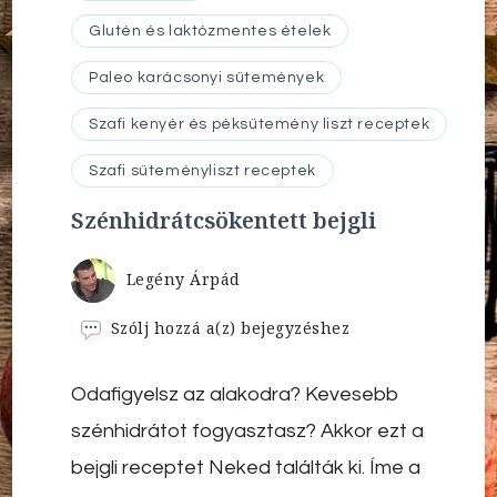
Glutén és laktózmentes ételek
Paleo karácsonyi sütemények
Szafi kenyér és péksütemény liszt receptek
Szafi süteményliszt receptek
Szénhidrátcsökentett bejgli
Legény Árpád
Szénhidrátcsökentett
Szólj hozzá a(z)
bejegyzéshez
bejgli
Odafigyelsz az alakodra? Kevesebb
szénhidrátot fogyasztasz? Akkor ezt a
bejgli receptet Neked találták ki. Íme a