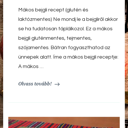
recept
Mákos bejgli recept (glutén és
(glutén
és
laktózmentes) Ne mondj le a bejgliről akkor
laktózmentes)
se ha tudatosan táplálkozol. Ez a mákos
bejgli gluténmentes, tejmentes,
szójamentes. Bátran fogyaszthatod az
ünnepek alatt. Íme a mákos bejgli receptje:
A mákos …
Olvass tovább!