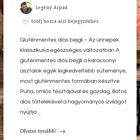
Legény Árpád
Gluténmentes
Szólj hozzá a(z)
bejegyzéshez
diós
bejgli
Gluténmentes diós bejgli – Az ünnepek
–
Az
klasszikusa egészséges változatban A
ünnepek
klasszikusa
gluténmentes diós bejgli a karácsonyi
egészséges
asztalok egyik legkedveltebb süteménye,
változatban
most gluténmentes formában készítve.
Puha, omlós tésztájával és gazdag, illatos
diós töltelékével a hagyományos ízvilágot
nyújtja …
Olvass tovább!