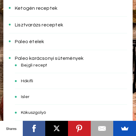
Ketogén receptek
Lisztvarázs receptek
Paleo ételek
Paleo karácsonyi sütemények
Bejgli recept
Hókifli
Isler
Kókuszgolyó
Shares
Linzer tészta receptek