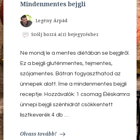
Mindenmentes bejgli
Legény Árpád
Mindenmentes
Szólj hozzá a(z)
bejegyzéshez
bejgli
Ne mondj le a mentes diétában se bejgliről.
Ez a bejgli gluténmentes, tejmentes,
szójamentes. Bátran fogyaszthatod az
ünnepek alatt. Íme a mindenmentes bejgli
receptje: Hozzávalók: 1 csomag Éléskamra
ünnepi bejgli szénhidrát csökkentett
lisztkeverék 4 db …
Olvass tovább!