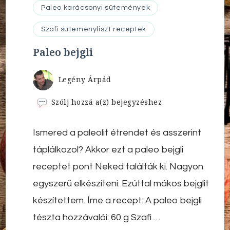
Paleo karácsonyi sütemények
Szafi süteményliszt receptek
Paleo bejgli
Legény Árpád
Paleo
Szólj hozzá a(z)
bejegyzéshez
bejgli
Ismered a paleolit étrendet és asszerint
táplálkozol? Akkor ezt a paleo bejgli
receptet pont Neked találták ki. Nagyon
egyszerű elkészíteni. Ezúttal mákos bejglit
készítettem. Íme a recept: A paleo bejgli
tészta hozzávalói: 60 g Szafi …