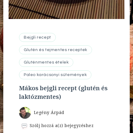
Bejgli recept
Glutén és tejmentes receptek
Gluténmentes ételek
Paleo karácsonyi sütemények
Mákos bejgli recept (glutén és
laktózmentes)
Legény Árpád
Mákos
Szólj hozzá a(z)
bejegyzéshez
bejgli