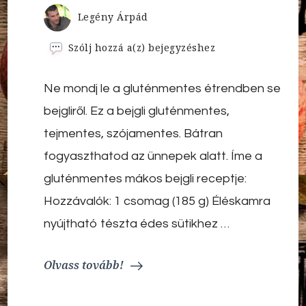
Legény Árpád
Gluténmentes
Szólj hozzá a(z)
bejegyzéshez
mákos
bejgli
Ne mondj le a gluténmentes étrendben se
bejgliről. Ez a bejgli gluténmentes,
tejmentes, szójamentes. Bátran
fogyaszthatod az ünnepek alatt. Íme a
gluténmentes mákos bejgli receptje:
Hozzávalók: 1 csomag (185 g) Éléskamra
nyújtható tészta édes sütikhez …
Olvass tovább!