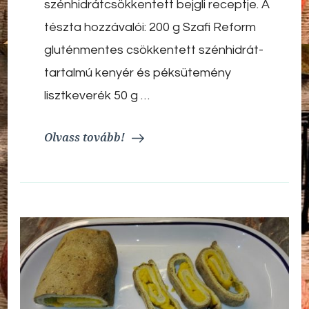
szénhidrátcsökkentett bejgli receptje. A
tészta hozzávalói: 200 g Szafi Reform
gluténmentes csökkentett szénhidrát-
tartalmú kenyér és péksütemény
lisztkeverék 50 g …
Olvass tovább!