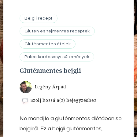
Bejgli recept
Glutén és tejmentes receptek
Gluténmentes ételek
Paleo karácsonyi sütemények
Gluténmentes bejgli
Legény Árpád
Gluténmentes
Szólj hozzá a(z)
bejegyzéshez
bejgli
Ne mondj le a gluténmentes diétában se
bejgliről. Ez a bejgli gluténmentes,