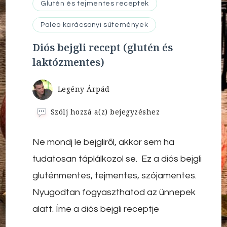
Glutén és tejmentes receptek
Paleo karácsonyi sütemények
Diós bejgli recept (glutén és
laktózmentes)
Legény Árpád
Diós
Szólj hozzá a(z)
bejegyzéshez
bejgli
recept
Ne mondj le bejgliről, akkor sem ha
(glutén
és
tudatosan táplálkozol se. Ez a diós bejgli
laktózmentes)
gluténmentes, tejmentes, szójamentes.
Nyugodtan fogyaszthatod az ünnepek
alatt. Íme a diós bejgli receptje