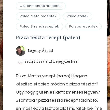
Gluténmentes receptek
Paleo diéta receptek
Paleo ételek
Paleo étrend receptek
Paleos receptek
Pizza tészta recept (paleo)
Legény Árpád
Pizza
Szólj hozzá a(z)
bejegyzéshez
tészta
recept
Pizza tészta recept (paleo) Hogyan
(paleo)
készítsd el paleo módon a pizza tésztát?
Úgy hogy glutén és laktózmentes legyen?
Számtalan pizza tészta recept található,
én most egy 3 lisztből állót mutatok be. Íme