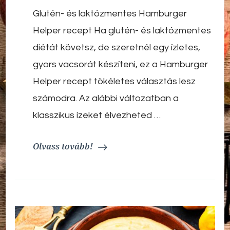
hamburger
Glutén- és laktózmentes Hamburger
helper
recept
Helper recept Ha glutén- és laktózmentes
(glutén
és
diétát követsz, de szeretnél egy ízletes,
laktózmentes)
gyors vacsorát készíteni, ez a Hamburger
Helper recept tökéletes választás lesz
számodra. Az alábbi változatban a
klasszikus ízeket élvezheted …
Olvass tovább!