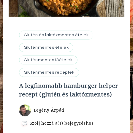
Glutén és laktózmentes ételek
Gluténmentes ételek
Gluténmentes főételek
Gluténmentes receptek
A legfinomabb hamburger helper
recept (glutén és laktózmentes)
Legény Árpád
A
Szólj hozzá a(z)
bejegyzéshez
legfinomabb