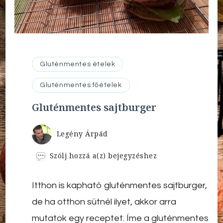
Gluténmentes ételek
Gluténmentes főételek
Gluténmentes sajtburger
Legény Árpád
Gluténmentes
Szólj hozzá a(z)
bejegyzéshez
sajtburger
Itthon is kapható gluténmentes sajtburger,
de ha otthon sütnél ilyet, akkor arra
mutatok egy receptet. Íme a gluténmentes