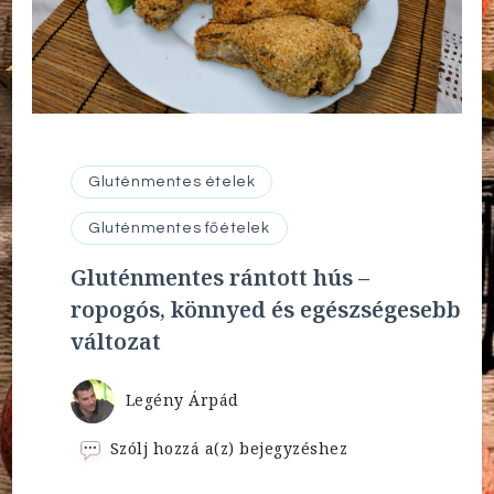
Gluténmentes ételek
Gluténmentes főételek
Gluténmentes rántott hús –
ropogós, könnyed és egészségesebb
változat
Legény Árpád
Gluténmentes
Szólj hozzá a(z)
bejegyzéshez
rántott
hús