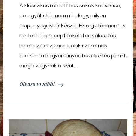
A klasszikus rántott hús sokak kedvence,
–
ropogós,
de egyáltalán nem mindegy, milyen
könnyed
és
alapanyagokból készül. Ez a gluténmentes
egészségesebb
rántott hús recept tökéletes választás
változat
lehet azok számára, akik szeretnék
elkerülni a hagyományos búzalisztes panírt,
mégis vágynak a kívül …
Olvass tovább!