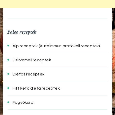
Paleo receptek
Aip receptek (Autoimmun protokoll receptek)
Csirkemell receptek
Diétás receptek
Fitt keto diéta receptek
Fogyókúra