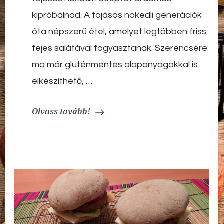
gluténmentesen
kipróbálnod. A tojásos nokedli generációk
óta népszerű étel, amelyet legtöbben friss
fejes salátával fogyasztanak. Szerencsére
ma már gluténmentes alapanyagokkal is
elkészíthető, …
Olvass tovább!