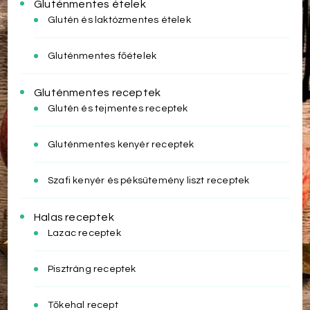
Gluténmentes ételek
Glutén és laktózmentes ételek
Gluténmentes főételek
Gluténmentes receptek
Glutén és tejmentes receptek
Gluténmentes kenyér receptek
Szafi kenyér és péksütemény liszt receptek
Halas receptek
Lazac receptek
Pisztráng receptek
Tőkehal recept