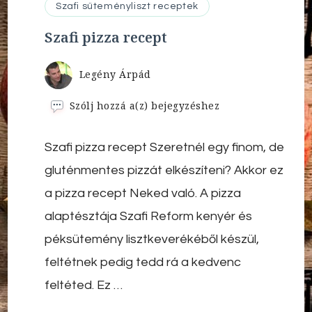
Szafi süteményliszt receptek
Szafi pizza recept
Legény Árpád
Szafi
Szólj hozzá a(z)
bejegyzéshez
pizza
recept
Szafi pizza recept Szeretnél egy finom, de
gluténmentes pizzát elkészíteni? Akkor ez
a pizza recept Neked való. A pizza
alaptésztája Szafi Reform kenyér és
péksütemény lisztkeverékéből készül,
feltétnek pedig tedd rá a kedvenc
feltéted. Ez …