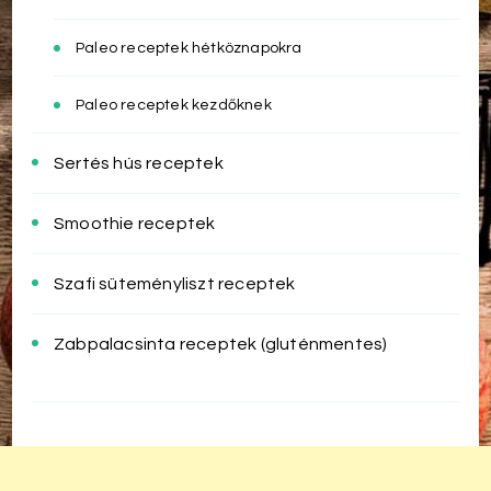
Paleo receptek hétköznapokra
Paleo receptek kezdőknek
Sertés hús receptek
Smoothie receptek
Szafi süteményliszt receptek
Zabpalacsinta receptek (gluténmentes)