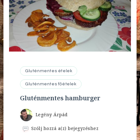
Gluténmentes ételek
Gluténmentes főételek
Gluténmentes hamburger
Legény Árpád
Gluténmentes
Szólj hozzá a(z)
bejegyzéshez
hamburger