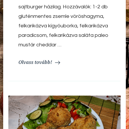
sajtburger házilag. Hozzávalók: 1-2 db
gluténmentes zsemle vöröshagyma,
felkarikázva kígyóuborka, felkarikázva
paradicsom, felkarikázva saláta paleo
mustár cheddar …
Olvass tovább!