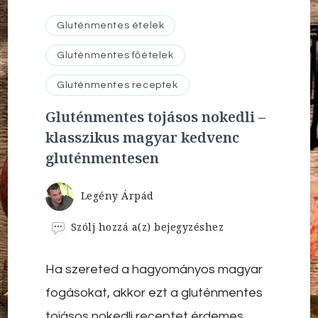
Gluténmentes ételek
Gluténmentes főételek
Gluténmentes receptek
Gluténmentes tojásos nokedli –
klasszikus magyar kedvenc
gluténmentesen
Legény Árpád
Gluténmentes
Szólj hozzá a(z)
bejegyzéshez
tojásos
nokedli
Ha szereted a hagyományos magyar
–
klasszikus
fogásokat, akkor ezt a gluténmentes
magyar
kedvenc
tojásos nokedli receptet érdemes