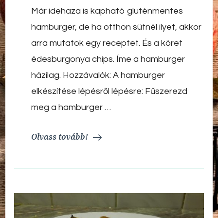
Már idehaza is kapható gluténmentes
hamburger, de ha otthon sütnél ilyet, akkor
arra mutatok egy receptet. És a köret
édesburgonya chips. Íme a hamburger
házilag. Hozzávalók: A hamburger
elkészítése lépésről lépésre: Fűszerezd
meg a hamburger …
Olvass tovább!