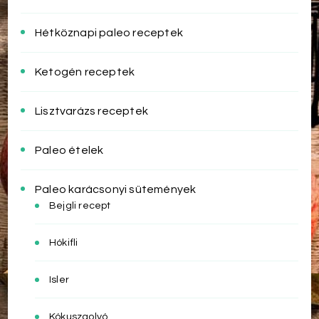
Hétköznapi paleo receptek
Ketogén receptek
Lisztvarázs receptek
Paleo ételek
Paleo karácsonyi sütemények
Bejgli recept
Hókifli
Isler
Kókuszgolyó