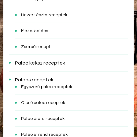
Linzer tészta receptek
Mézeskalács
Zserbó recept
Paleo keksz receptek
Paleos receptek
Egyszerű paleo receptek
Olcsó paleo receptek
Paleo diéta receptek
Paleo étrend receptek