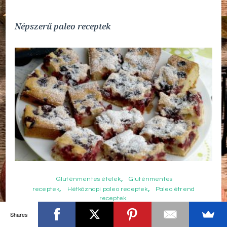
Népszerű paleo receptek
Gluténmentes ételek
Gluténmentes
receptek
Hétköznapi paleo receptek
Paleo étrend
receptek
Mandulaliszt piskóta recept
Shares