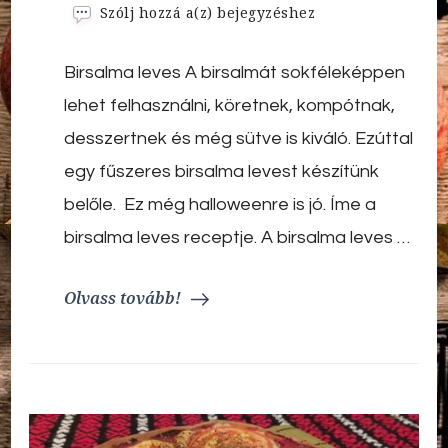
Birsalma
Szólj hozzá a(z)
bejegyzéshez
leves
Birsalma leves A birsalmát sokféleképpen
lehet felhasználni, köretnek, kompótnak,
desszertnek és még sütve is kiváló. Ezúttal
egy fűszeres birsalma levest készítünk
belőle. Ez még halloweenre is jó. Íme a
birsalma leves receptje. A birsalma leves …
Olvass tovább!