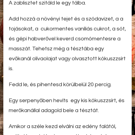
A zablisztet szitáld le egy tálba.
Add hozzá a növényi tejet és a szódavizet, a a
tojásokat, a cukormentes vaníliás cukrot, a sót,
és gépi habverővel keverd csomómentesre a
masszát. Tehetsz még a tésztába egy
evőkanál olívaolajat vagy olvasztott kókuszzsírt
is.
Fedd le, és pihentesd körülbelül 20 percig.
Egy serpenyőben hevíts egy kis kókuszzsírt, és
merőkanállal adagold bele a tésztát.
Amikor a széle kezd elválni az edény falától,