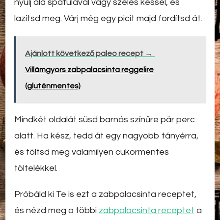
nyúlj alá spatulával vagy széles késsel, és
lazítsd meg. Várj még egy picit majd fordítsd át.
Ajánlott következő paleo recept →
Villámgyors zabpalacsinta reggelire
(gluténmentes)
Mindkét oldalát süsd barnás színűre pár perc
alatt. Ha kész, tedd át egy nagyobb tányérra,
és töltsd meg valamilyen cukormentes
töltelékkel.
Próbáld ki Te is ezt a zabpalacsinta receptet,
és nézd meg a többi
zabpalacsinta receptet
a