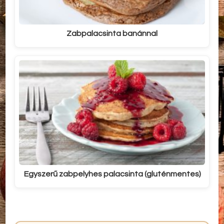
Zabpalacsinta banánnal
Egyszerű zabpelyhes palacsinta (gluténmentes)