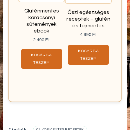
Gluténmentes
Őszi egészséges
karácsonyi
receptek – glutén
sütemények
és tejmentes
ebook
4 990
Ft
2 490
Ft
KOSÁRBA
KOSÁRBA
TESZEM
TESZEM
Címkék:
CUKORMENTES RECEPTEK