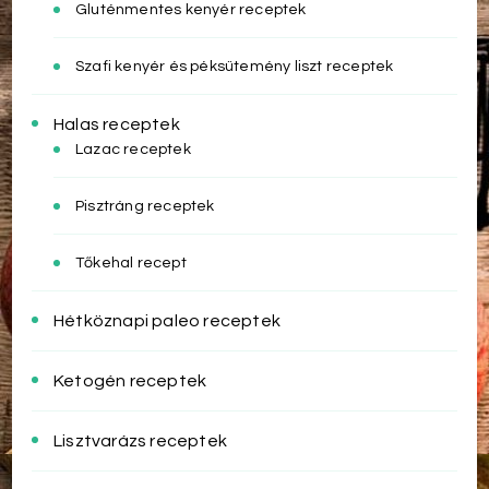
Gluténmentes kenyér receptek
Szafi kenyér és péksütemény liszt receptek
Halas receptek
Lazac receptek
Pisztráng receptek
Tőkehal recept
Hétköznapi paleo receptek
Ketogén receptek
Lisztvarázs receptek