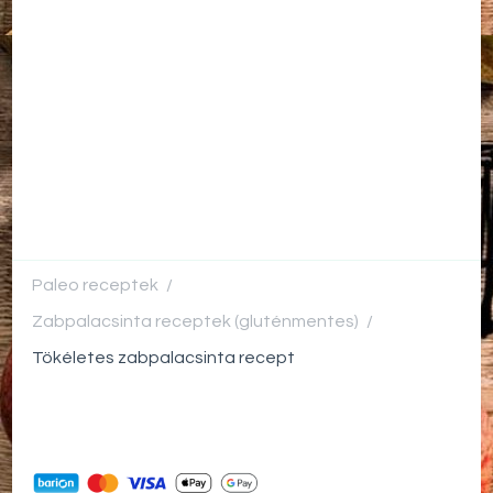
Paleo receptek
/
Zabpalacsinta receptek (gluténmentes)
/
Tökéletes zabpalacsinta recept