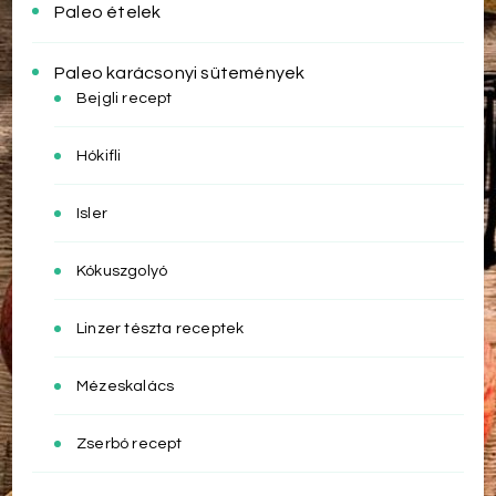
Paleo ételek
Paleo karácsonyi sütemények
Bejgli recept
Hókifli
Isler
Kókuszgolyó
Linzer tészta receptek
Mézeskalács
Zserbó recept