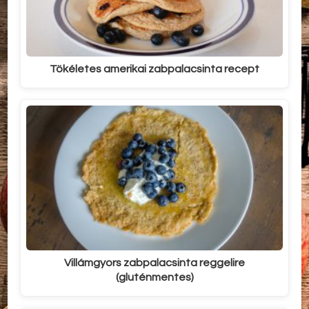
Tökéletes amerikai zabpalacsinta recept
Villámgyors zabpalacsinta reggelire
(gluténmentes)