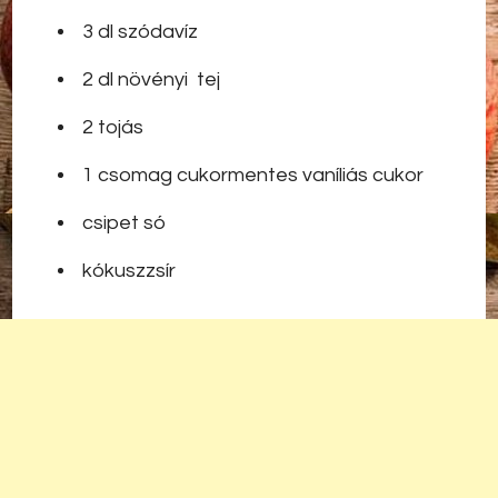
3 dl szódavíz
2 dl növényi tej
2 tojás
1 csomag cukormentes vaníliás cukor
csipet só
kókuszzsír