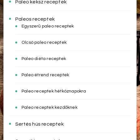
Paleo keksz receptek
Paleos receptek
Egyszerű paleo receptek
Olcsó paleo receptek
Paleo diéta receptek
Paleo étrend receptek
Paleo receptek hétköznapokra
Paleo receptek kezdőknek
Sertés hús receptek