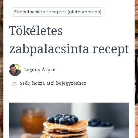
Zabpalacsinta receptek (gluténmentes)
Tökéletes
zabpalacsinta recept
Legény Árpád
Tökéletes
Szólj hozzá a(z)
bejegyzéshez
zabpalacsinta
recept