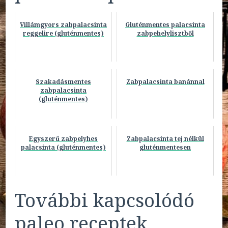
Villámgyors zabpalacsinta
Gluténmentes palacsinta
reggelire (gluténmentes)
zabpehelylisztből
Szakadásmentes
Zabpalacsinta banánnal
zabpalacsinta
(gluténmentes)
Egyszerű zabpelyhes
Zabpalacsinta tej nélkül
palacsinta (gluténmentes)
gluténmentesen
További kapcsolódó
paleo receptek