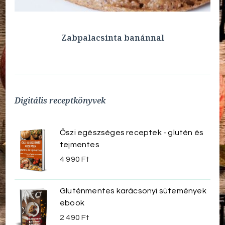
Zabpalacsinta banánnal
Digitális receptkönyvek
Őszi egészséges receptek - glutén és
tejmentes
4 990
Ft
Gluténmentes karácsonyi sütemények
ebook
2 490
Ft