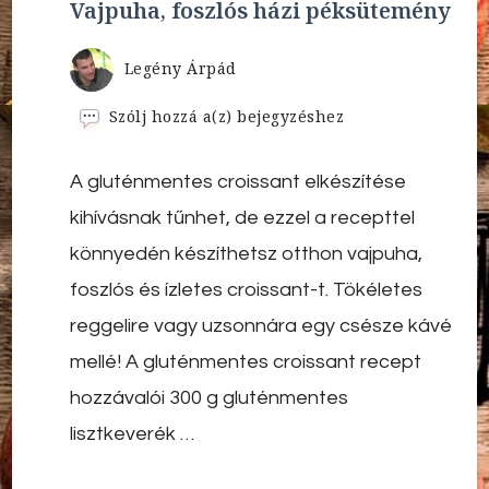
Vajpuha, foszlós házi péksütemény
Legény Árpád
Gluténmentes
Szólj hozzá a(z)
bejegyzéshez
croissant
recept
A gluténmentes croissant elkészítése
–
Vajpuha,
kihívásnak tűnhet, de ezzel a recepttel
foszlós
házi
könnyedén készíthetsz otthon vajpuha,
péksütemény
foszlós és ízletes croissant-t. Tökéletes
reggelire vagy uzsonnára egy csésze kávé
mellé! A gluténmentes croissant recept
hozzávalói 300 g gluténmentes
lisztkeverék …