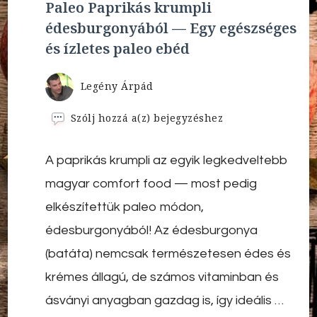
Paleo Paprikás krumpli
édesburgonyából — Egy egészséges
és ízletes paleo ebéd
Legény Árpád
Paleo
Szólj hozzá a(z)
bejegyzéshez
Paprikás
krumpli
A paprikás krumpli az egyik legkedveltebb
édesburgonyából
—
magyar comfort food — most pedig
Egy
egészséges
elkészítettük paleo módon,
és
édesburgonyából! Az édesburgonya
ízletes
paleo
(batáta) nemcsak természetesen édes és
ebéd
krémes állagú, de számos vitaminban és
ásványi anyagban gazdag is, így ideális …