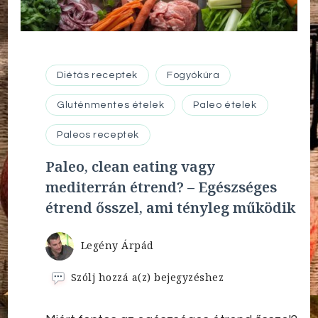
Diétás receptek
Fogyókúra
Gluténmentes ételek
Paleo ételek
Paleos receptek
Paleo, clean eating vagy
mediterrán étrend? – Egészséges
étrend ősszel, ami tényleg működik
Legény Árpád
Paleo,
Szólj hozzá a(z)
bejegyzéshez
clean
eating