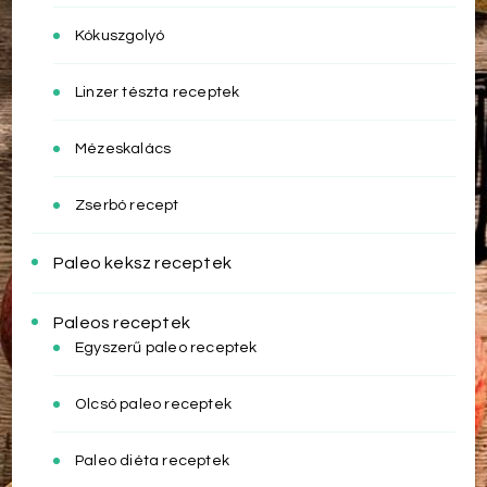
Kókuszgolyó
Linzer tészta receptek
Mézeskalács
Zserbó recept
Paleo keksz receptek
Paleos receptek
Egyszerű paleo receptek
Olcsó paleo receptek
Paleo diéta receptek