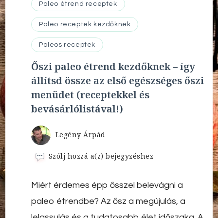
Paleo étrend receptek
Paleo receptek kezdőknek
Paleos receptek
Őszi paleo étrend kezdőknek – így
állítsd össze az első egészséges őszi
menüdet (receptekkel és
bevásárlólistával!)
Legény Árpád
Őszi
Szólj hozzá a(z)
bejegyzéshez
paleo
étrend
Miért érdemes épp ősszel belevágni a
kezdőknek
–
paleo étrendbe? Az ősz a megújulás, a
így
állítsd
lelassulás és a tudatosabb élet időszaka. A