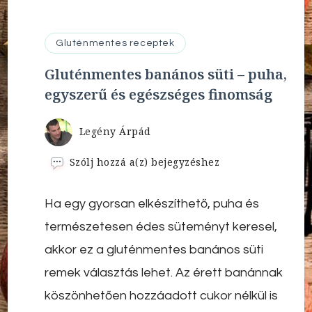
Gluténmentes receptek
Gluténmentes banános süti – puha,
egyszerű és egészséges finomság
Legény Árpád
Gluténmentes
Szólj hozzá a(z)
bejegyzéshez
banános
süti
Ha egy gyorsan elkészíthető, puha és
–
puha,
természetesen édes süteményt keresel,
egyszerű
és
akkor ez a gluténmentes banános süti
egészséges
remek választás lehet. Az érett banánnak
finomság
köszönhetően hozzáadott cukor nélkül is