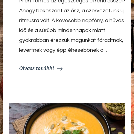
Miért fontos az egészséges étrend ősszel?
vagy
mediterrán
Ahogy beköszönt az ősz, a szervezetünk új
étrend?
–
ritmusra vált. A kevesebb napfény, a hűvös
Egészséges
idő és a sűrűbb mindennapok miatt
étrend
ősszel,
gyakrabban érezzük magunkat fáradtnak,
ami
levertnek vagy épp éhesebbnek a …
tényleg
működik
Olvass tovább!