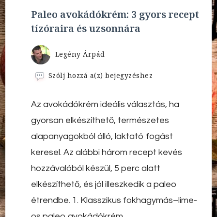
Paleo avokádókrém: 3 gyors recept
tízóraira és uzsonnára
Legény Árpád
Paleo
Szólj hozzá a(z)
bejegyzéshez
avokádókrém:
3
Az avokádókrém ideális választás, ha
gyors
recept
gyorsan elkészíthető, természetes
tízóraira
és
alapanyagokból álló, laktató fogást
uzsonnára
keresel. Az alábbi három recept kevés
hozzávalóból készül, 5 perc alatt
elkészíthető, és jól illeszkedik a paleo
étrendbe. 1. Klasszikus fokhagymás–lime-
os paleo avokádókrém …