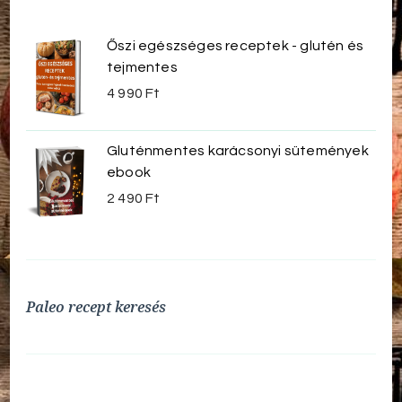
Őszi egészséges receptek - glutén és
tejmentes
4 990
Ft
Gluténmentes karácsonyi sütemények
ebook
2 490
Ft
Paleo recept keresés