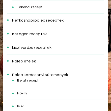
Tőkehal recept
Hétköznapi paleo receptek
Ketogén receptek
Lisztvarázs receptek
Paleo ételek
Paleo karácsonyi sütemények
Bejgli recept
Hókifli
Isler