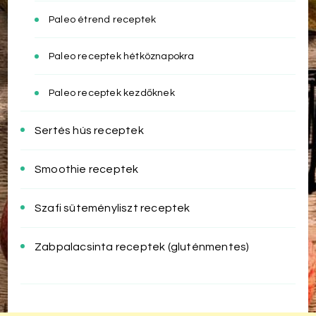
Paleo étrend receptek
Paleo receptek hétköznapokra
Paleo receptek kezdőknek
Sertés hús receptek
Smoothie receptek
Szafi süteményliszt receptek
Zabpalacsinta receptek (gluténmentes)