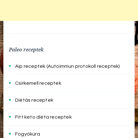
Paleo receptek
Aip receptek (Autoimmun protokoll receptek)
Csirkemell receptek
Diétás receptek
Fitt keto diéta receptek
Fogyókúra