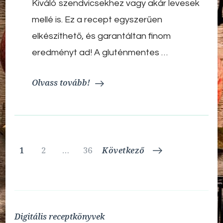
Kiváló szendvicsekhez vagy akár levesek
házi
péksütemény
mellé is. Ez a recept egyszerűen
elkészíthető, és garantáltan finom
eredményt ad! A gluténmentes …
Olvass tovább!
Bejegyzések
Oldal
Oldal
Oldal
1
2
…
36
Következő
lapozása
Digitális receptkönyvek