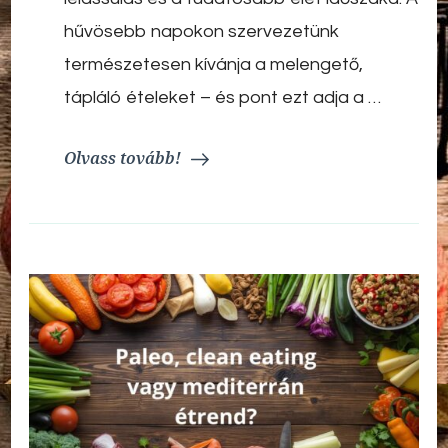
össze
hűvösebb napokon szervezetünk
az
első
természetesen kívánja a melengető,
egészséges
tápláló ételeket – és pont ezt adja a …
őszi
menüdet
(receptekkel
Olvass tovább!
és
bevásárlólistával!)