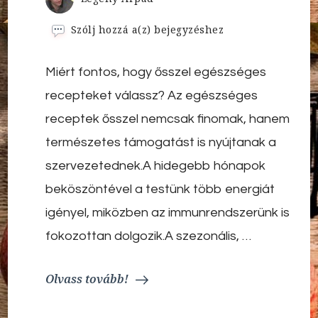
Egészséges
Szólj hozzá a(z)
bejegyzéshez
receptek
őszre
Miért fontos, hogy ősszel egészséges
–
szezonális
recepteket válassz? Az egészséges
paleo
ételek,
receptek ősszel nemcsak finomak, hanem
amik
természetes támogatást is nyújtanak a
immunerősítőek
és
szervezetednek.A hidegebb hónapok
istenien
beköszöntével a testünk több energiát
finomak
igényel, miközben az immunrendszerünk is
fokozottan dolgozik.A szezonális, …
Olvass tovább!