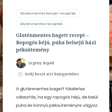
Gluténmentes kenyér receptek
Gluténmentes receptek
Gluténmentes bagett recept –
Ropogós héjú, puha belsejű házi
péksütemény
Legény Árpád
Gluténmentes
Szólj hozzá a(z)
bejegyzéshez
bagett
recept
A gluténmentes bagett tökéletes
–
Ropogós
választás, ha egy ropogós héjú, de belül
héjú,
puha
puha és könnyű péksüteményre vágysz.
belsejű