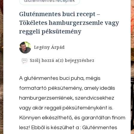
Gluténmentes receptek
Gluténmentes buci recept –
Tökéletes hamburgerzsemle vagy
reggeli péksütemény
Legény Árpád
Gluténmentes
Szólj hozzá a(z)
bejegyzéshez
buci
recept
A gluténmentes buci puha, mégis
–
Tökéletes
formatartó péksütemény, amely ideális
hamburgerzsemle
vagy
hamburgerzsemlének, szendvicsekhez
reggeli
vagy akár reggeli péksüteményként is.
péksütemény
Könnyen elkészíthető, és garantáltan finom
lesz! Ebből is készülhet a : Gluténmentes