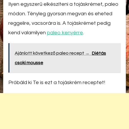
Ilyen egyszerű elkészíteni a tojáskrémet, paleo
módon. Tényleg gyorsan megvan és eheted
reggelire, vacsorára is. A tojáskrémet pedig
kend valamilyen
paleo kenyérre
.
Ajánlott következő paleo recept →
Diétás
csoki mousse
Próbáld ki Te is ezt a tojáskrém receptet!