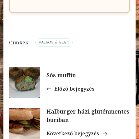
Címkék:
PALEOS ÉTELEK
Bejegyzések
Sós muffin
navigációja
Előző bejegyzés
Halburger házi gluténmentes
buciban
Következő bejegyzés