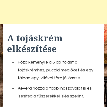
A tojáskrém
elkészítése
Főzd keményre a 6 db tojást a
tojáskrémhez, pucold meg őket és egy
tálban egy villával törd jól össze.
Keverd hozzá a többi hozzávalót is és
ízesítsd a fűszerekkel ízlés szerint.