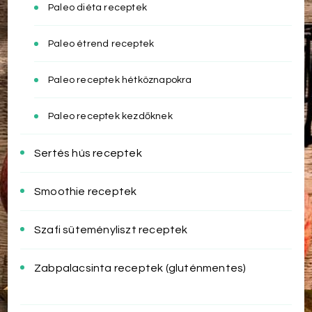
Paleo diéta receptek
Paleo étrend receptek
Paleo receptek hétköznapokra
Paleo receptek kezdőknek
Sertés hús receptek
Smoothie receptek
Szafi süteményliszt receptek
Zabpalacsinta receptek (gluténmentes)