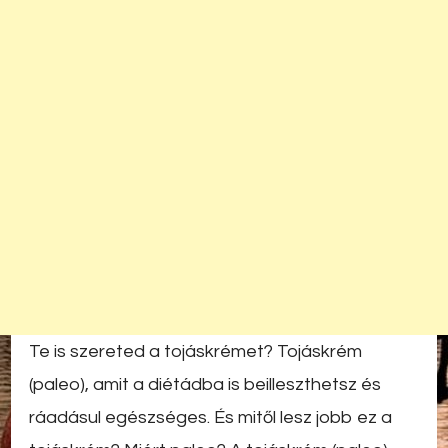
Te is szereted a tojáskrémet? Tojáskrém
(paleo), amit a diétádba is beilleszthetsz és
ráadásul egészséges. És mitől lesz jobb ez a