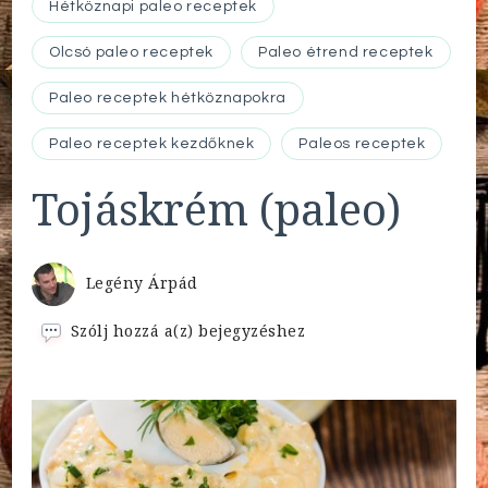
Hétköznapi paleo receptek
Olcsó paleo receptek
Paleo étrend receptek
Paleo receptek hétköznapokra
Paleo receptek kezdőknek
Paleos receptek
Tojáskrém (paleo)
Legény Árpád
Tojáskrém
Szólj hozzá a(z)
bejegyzéshez
(paleo)