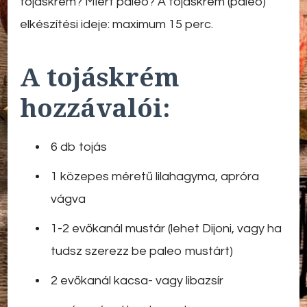
tojáskrém? Miért paleo? A tojáskrém (paleo)
elkészítési ideje: maximum 15 perc.
A tojáskrém
hozzávalói:
6 db tojás
1 közepes méretű lilahagyma, apróra
vágva
1-2 evőkanál mustár (lehet Dijoni, vagy ha
tudsz szerezz be paleo mustárt)
2 evőkanál kacsa- vagy libazsír