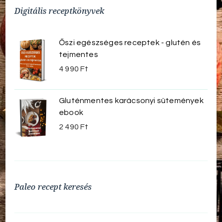
Digitális receptkönyvek
Őszi egészséges receptek - glutén és
tejmentes
4 990
Ft
Gluténmentes karácsonyi sütemények
ebook
2 490
Ft
Paleo recept keresés