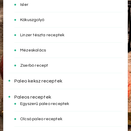
Isler
Kókuszgolyó
Linzer tészta receptek
Mézeskalács
Zserbó recept
Paleo keksz receptek
Paleos receptek
Egyszerű paleo receptek
Olcsó paleo receptek