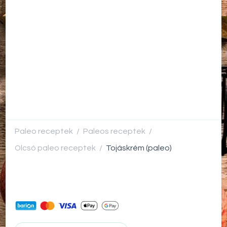
Paleo receptek
Paleos receptek
/
/
Olcsó paleo receptek
Tojáskrém (paleo)
/