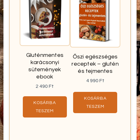
Gluténmentes
Őszi egészséges
karácsonyi
receptek – glutén
sütemények
és tejmentes
ebook
4 990
Ft
2 490
Ft
KOSÁRBA
KOSÁRBA
TESZEM
TESZEM