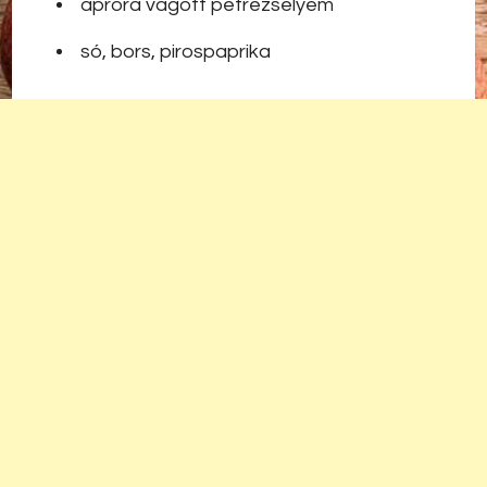
apróra vágott petrezselyem
só, bors, pirospaprika