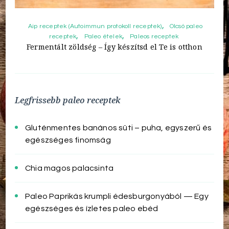
Aip receptek (Autoimmun protokoll receptek)
Olcsó paleo
receptek
Paleo ételek
Paleos receptek
Fermentált zöldség – Így készítsd el Te is otthon
Legfrissebb paleo receptek
Gluténmentes banános süti – puha, egyszerű és
egészséges finomság
Chia magos palacsinta
Paleo Paprikás krumpli édesburgonyából — Egy
egészséges és ízletes paleo ebéd