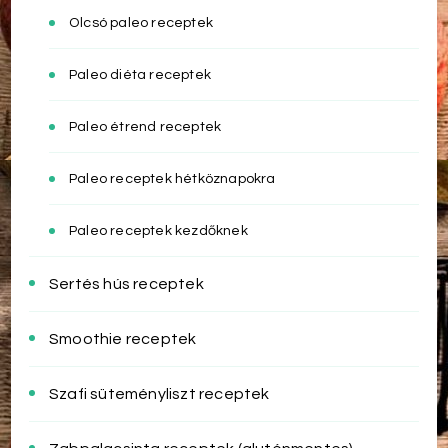
Olcsó paleo receptek
Paleo diéta receptek
Paleo étrend receptek
Paleo receptek hétköznapokra
Paleo receptek kezdőknek
Sertés hús receptek
Smoothie receptek
Szafi süteményliszt receptek