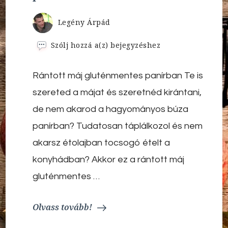
Legény Árpád
Rántott
Szólj hozzá a(z)
bejegyzéshez
máj
gluténmentes
Rántott máj gluténmentes panírban Te is
panírban
szereted a májat és szeretnéd kirántani,
de nem akarod a hagyományos búza
panírban? Tudatosan táplálkozol és nem
akarsz étolajban tocsogó ételt a
konyhádban? Akkor ez a rántott máj
gluténmentes …
Olvass tovább!