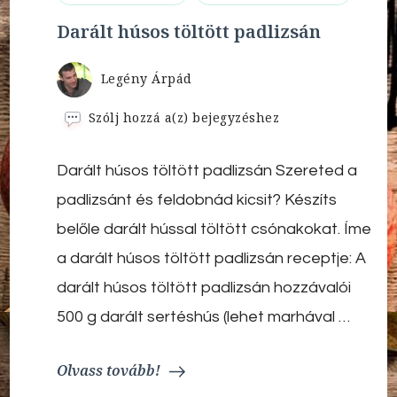
Darált húsos töltött padlizsán
Legény Árpád
Darált
Szólj hozzá a(z)
bejegyzéshez
húsos
töltött
Darált húsos töltött padlizsán Szereted a
padlizsán
padlizsánt és feldobnád kicsit? Készíts
belőle darált hússal töltött csónakokat. Íme
a darált húsos töltött padlizsán receptje: A
darált húsos töltött padlizsán hozzávalói
500 g darált sertéshús (lehet marhával …
Olvass tovább!