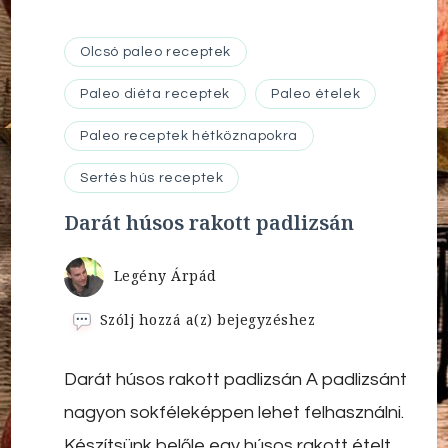
Olcsó paleo receptek
Paleo diéta receptek
Paleo ételek
Paleo receptek hétköznapokra
Sertés hús receptek
Darát húsos rakott padlizsán
Legény Árpád
Darát
Szólj hozzá a(z)
bejegyzéshez
húsos
rakott
Darát húsos rakott padlizsán A padlizsánt
padlizsán
nagyon sokféleképpen lehet felhasználni.
Készítsünk belőle egy húsos rakott ételt.