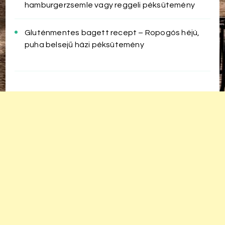
hamburgerzsemle vagy reggeli péksütemény
Gluténmentes bagett recept – Ropogós héjú,
puha belsejű házi péksütemény