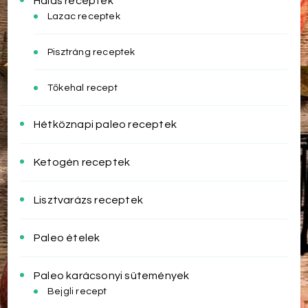
Halas receptek
Lazac receptek
Pisztráng receptek
Tőkehal recept
Hétköznapi paleo receptek
Ketogén receptek
Lisztvarázs receptek
Paleo ételek
Paleo karácsonyi sütemények
Bejgli recept