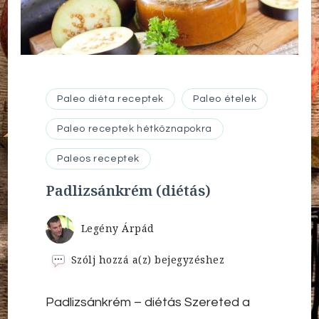
Paleo diéta receptek
Paleo ételek
Paleo receptek hétköznapokra
Paleos receptek
Padlizsánkrém (diétás)
Legény Árpád
Padlizsánkrém
Szólj hozzá a(z)
bejegyzéshez
(diétás)
Padlizsánkrém – diétás Szereted a