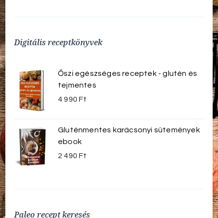
Digitális receptkönyvek
Őszi egészséges receptek - glutén és
tejmentes
4 990
Ft
Gluténmentes karácsonyi sütemények
ebook
2 490
Ft
Paleo recept keresés