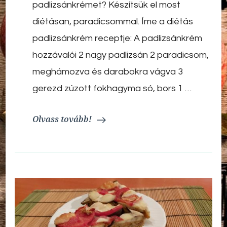
padlizsánkrémet? Készítsük el most
diétásan, paradicsommal. Íme a diétás
padlizsánkrém receptje: A padlizsánkrém
hozzávalói 2 nagy padlizsán 2 paradicsom,
meghámozva és darabokra vágva 3
gerezd zúzott fokhagyma só, bors 1 …
Olvass tovább!