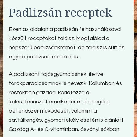
Padlizsán receptek
Ezen az oldalon a padlizsán felhasználásával
készült recepteket találsz. Megtalálod a
népszerű padlizsánkrémet, de találsz is sült és
egyéb padlizsán ételeket is.
A padlizsánt tojásgyümölcsnek, illetve
törökparadicsomnak is nevezik. Káliumban és
rostokban gazdag, korlátozza a
koleszterinszint emelkedését. és segíti a
bélrendszer működését, valamint a
savtúltengés, gyomorfekély esetén is ajánlott.
Gazdag A- és C-vitaminban, ásványi sókban.