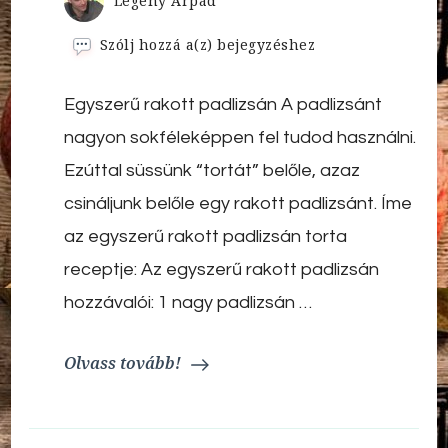
Legény Árpád
Egyszerű
Szólj hozzá a(z)
bejegyzéshez
rakott
padlizsán
Egyszerű rakott padlizsán A padlizsánt
nagyon sokféleképpen fel tudod használni.
Ezúttal süssünk “tortát” belőle, azaz
csináljunk belőle egy rakott padlizsánt. Íme
az egyszerű rakott padlizsán torta
receptje: Az egyszerű rakott padlizsán
hozzávalói: 1 nagy padlizsán …
Olvass tovább!