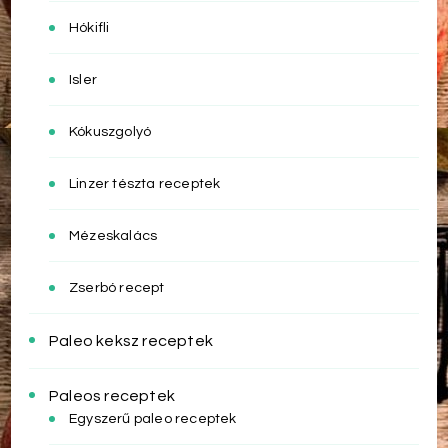
Hókifli
Isler
Kókuszgolyó
Linzer tészta receptek
Mézeskalács
Zserbó recept
Paleo keksz receptek
Paleos receptek
Egyszerű paleo receptek