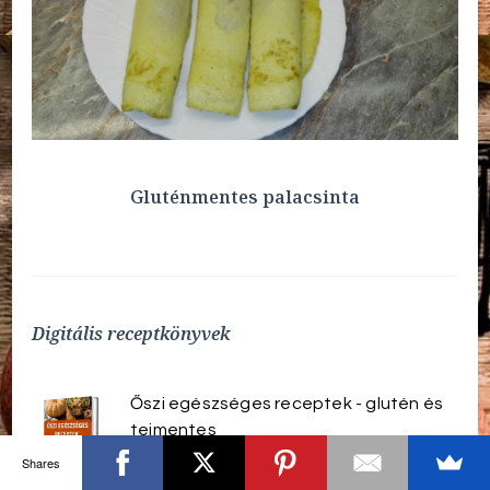
Gluténmentes palacsinta
Digitális receptkönyvek
Őszi egészséges receptek - glutén és
tejmentes
4 990
Ft
Shares