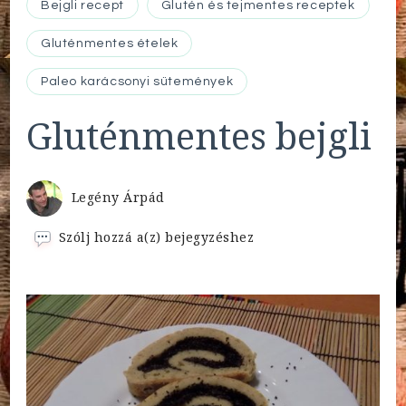
Bejgli recept
Glutén és tejmentes receptek
Gluténmentes ételek
Paleo karácsonyi sütemények
Gluténmentes bejgli
Legény Árpád
Gluténmentes
Szólj hozzá a(z)
bejegyzéshez
bejgli