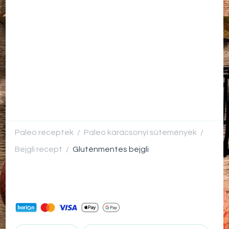
Paleo receptek
Paleo karácsonyi sütemények
/
/
Bejgli recept
Gluténmentes bejgli
/