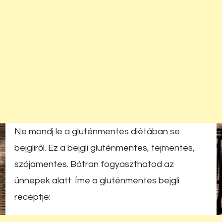
Ne mondj le a gluténmentes diétában se
bejgliről. Ez a bejgli gluténmentes, tejmentes,
szójamentes. Bátran fogyaszthatod az
ünnepek alatt. Íme a gluténmentes bejgli
receptje: