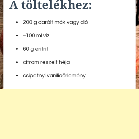
A töltelékhez:
200 g darált mák vagy dió
~100 ml víz
60 g eritrit
citrom reszelt héja
csipetnyi vaníliaőrlemény