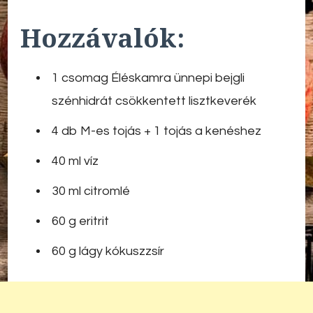
Hozzávalók:
1 csomag Éléskamra ünnepi bejgli
szénhidrát csökkentett lisztkeverék
4 db M-es tojás + 1 tojás a kenéshez
40 ml víz
30 ml citromlé
60 g eritrit
60 g lágy kókuszzsír