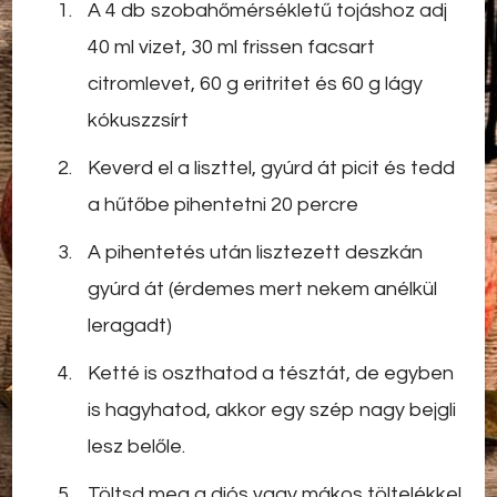
A 4 db szobahőmérsékletű tojáshoz adj
40 ml vizet, 30 ml frissen facsart
citromlevet, 60 g eritritet és 60 g lágy
kókuszzsírt
Keverd el a liszttel, gyúrd át picit és tedd
a hűtőbe pihentetni 20 percre
A pihentetés után lisztezett deszkán
gyúrd át (érdemes mert nekem anélkül
leragadt)
Ketté is oszthatod a tésztát, de egyben
is hagyhatod, akkor egy szép nagy bejgli
lesz belőle.
Töltsd meg a diós vagy mákos töltelékkel