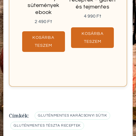
sütemények
és tejmentes
ebook
4 990
Ft
2 490
Ft
KOSÁRBA
KOSÁRBA
TESZEM
TESZEM
Címkék:
GLUTÉNMENTES KARÁCSONYI SÜTIK
GLUTÉNMENTES TÉSZTA RECEPTEK