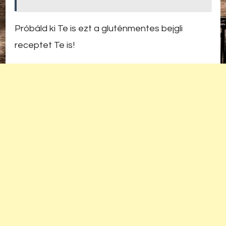
Próbáld ki Te is ezt a gluténmentes bejgli
receptet Te is!