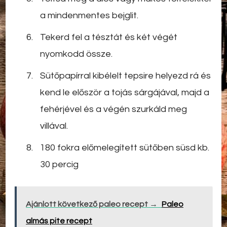
a mindenmentes bejglit.
Tekerd fel a tésztát és két végét
nyomkodd össze.
Sütőpapírral kibélelt tepsire helyezd rá és
kend le először a tojás sárgájával, majd a
fehérjével és a végén szurkáld meg
villával.
180 fokra előmelegített sütőben süsd kb.
30 percig
Ajánlott következő paleo recept →
Paleo
almás pite recept