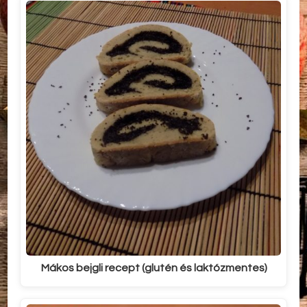
Mákos bejgli recept (glutén és laktózmentes)