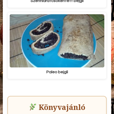
Szénhidrátcsökentett bejgli
Paleo bejgli
Könyvajánló