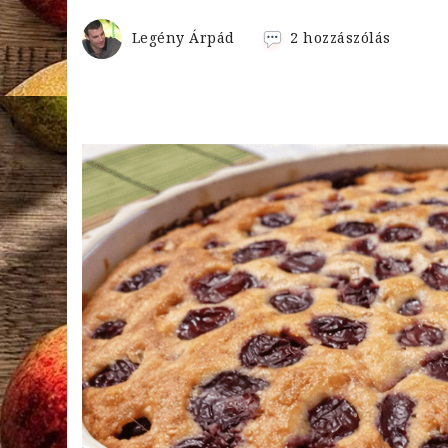
Paleo
Legény Árpád
2 hozzászólás
piskóta
című
bejegyz