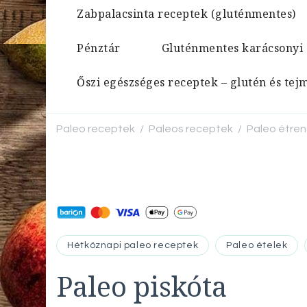
Zabpalacsinta receptek (gluténmentes)
Pénztár
Gluténmentes karácsonyi
Őszi egészséges receptek – glutén és te
Paleo receptek
Paleos receptek
Paleo étre
/
/
Hétköznapi paleo receptek
Paleo ételek
Paleo piskóta