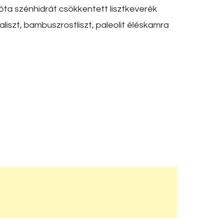
óta szénhidrát csökkentett lisztkeverék
aliszt, bambuszrostliszt, paleolit éléskamra