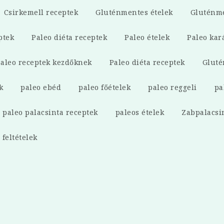
Csirkemell receptek
Gluténmentes ételek
Gluténme
ptek
Paleo diéta receptek
Paleo ételek
Paleo kar
aleo receptek kezdőknek
Paleo diéta receptek
Gluté
k
paleo ebéd
paleo főételek
paleo reggeli
pa
paleo palacsinta receptek
paleos ételek
Zabpalacsi
 feltételek