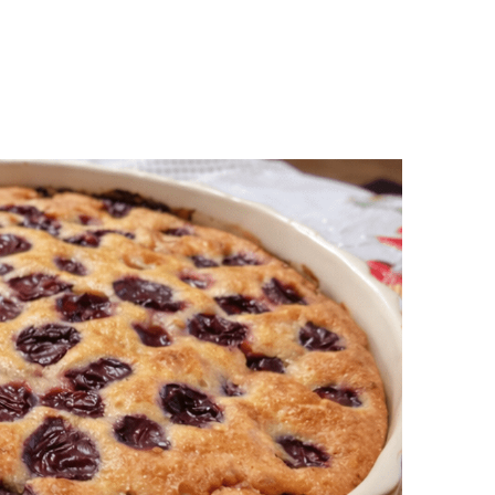
éshez