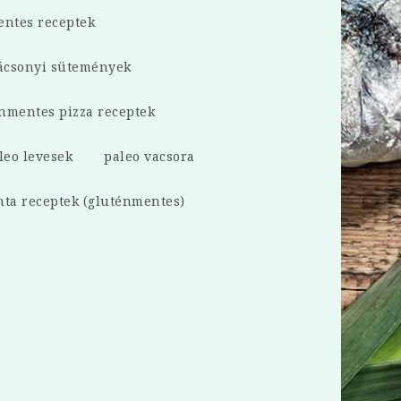
ntes receptek
ácsonyi sütemények
nmentes pizza receptek
leo levesek
paleo vacsora
nta receptek (gluténmentes)