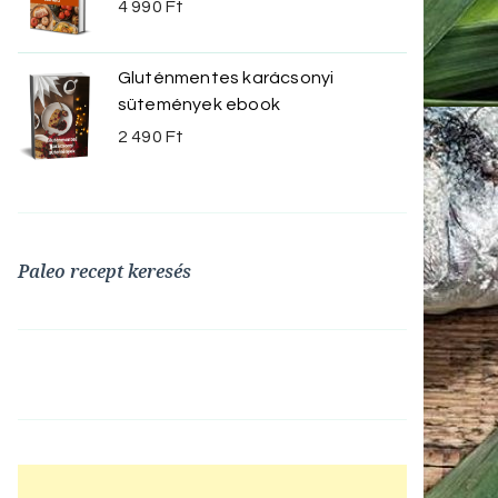
4 990
Ft
Gluténmentes karácsonyi
sütemények ebook
2 490
Ft
Paleo recept keresés