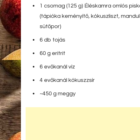
1 csomag (125 g) Éléskamra omlós pisk
(tápióka keményítő, kókuszliszt, mandul
sütőpor)
6 db tojás
60 g eritrit
6 evőkanál víz
4 evőkanál kókuszzsír
~450 g meggy