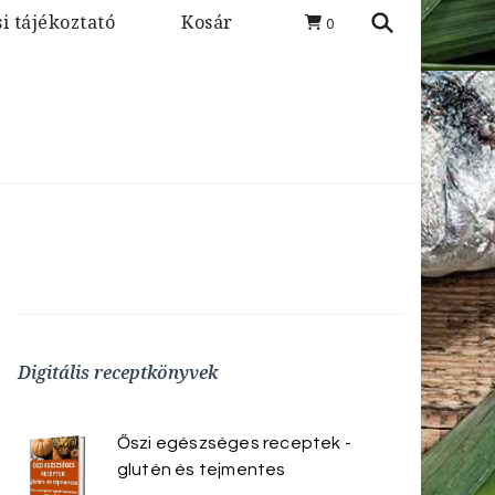
i tájékoztató
Kosár
0
Digitális receptkönyvek
Őszi egészséges receptek -
glutén és tejmentes