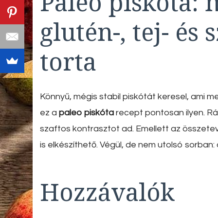
Paleo piskóta: 
glutén-, tej- és
torta
Könnyű, mégis stabil piskótát keresel, ami me
ez a
paleo piskóta
recept pontosan ilyen. Rá
szaftos kontrasztot ad. Emellett az összete
is elkészíthető. Végül, de nem utolsó sorban
Hozzávalók