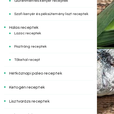
Gluténmentes kenyér receptek
Szafi kenyér és péksütemény liszt receptek
Halas receptek
Lazac receptek
Pisztráng receptek
Tőkehal recept
Hétköznapi paleo receptek
Ketogén receptek
Lisztvarázs receptek