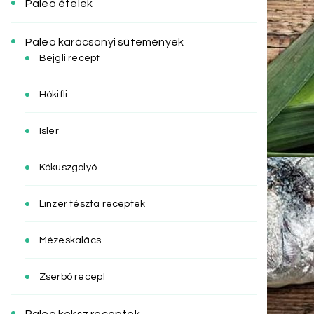
Paleo ételek
Paleo karácsonyi sütemények
Bejgli recept
Hókifli
Isler
Kókuszgolyó
Linzer tészta receptek
Mézeskalács
Zserbó recept
Paleo keksz receptek