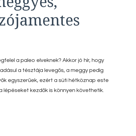
meggyes,
 szójamentes
gfelel a paleo elveknek? Akkor jó hír, hogy
adásul a tésztája levegős, a meggy pedig
vők egyszerűek, ezért a süti hétköznap este
: a lépéseket kezdők is könnyen követhetik.