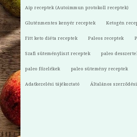
Aip receptek (Autoimmun protokoll receptek)
Gluténmentes kenyér receptek
Ketogén rece
Fitt keto diéta receptek
Paleos receptek
P
Szafi süteményliszt receptek
paleo desszerte
paleo főzelékek
paleo sütemény receptek
Adatkezelési tájékoztató
Általános szerződési