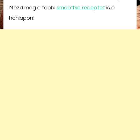
Nézd meg a többi
smoothie receptet
is a
honlapon!