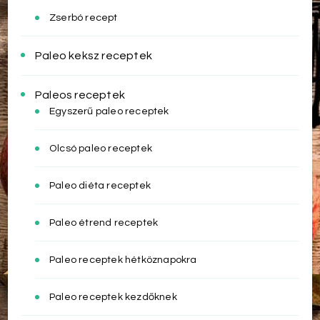
Zserbó recept
Paleo keksz receptek
Paleos receptek
Egyszerű paleo receptek
Olcsó paleo receptek
Paleo diéta receptek
Paleo étrend receptek
Paleo receptek hétköznapokra
Paleo receptek kezdőknek