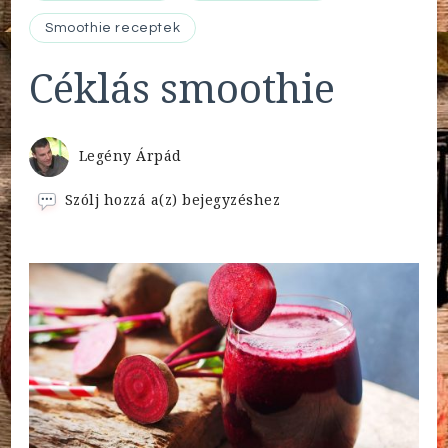
Smoothie receptek
Céklás smoothie
Legény Árpád
Céklás
Szólj hozzá a(z)
bejegyzéshez
smoothie