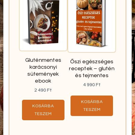
Gluténmentes
Őszi egészséges
karácsonyi
receptek – glutén
sütemények
és tejmentes
ebook
4 990
Ft
2 490
Ft
KOSÁRBA
KOSÁRBA
TESZEM
TESZEM