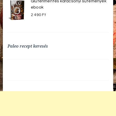
Gluténmentes karácsonyi sütemények
ebook
2 490
Ft
Paleo recept keresés