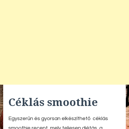
Céklás smoothie
Egyszerűn és gyorsan elkészíthető céklás
smoothie recept, mely teljesen diétás, a