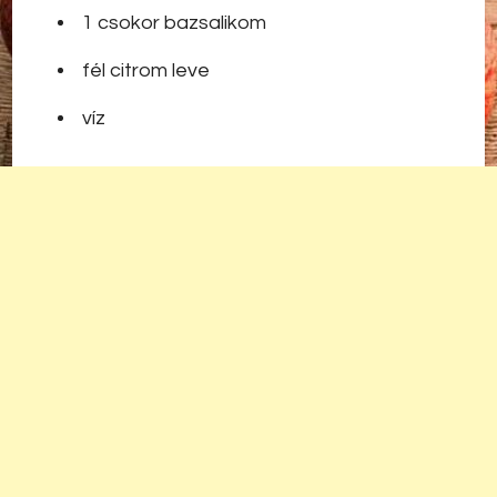
1 csokor bazsalikom
fél citrom leve
víz