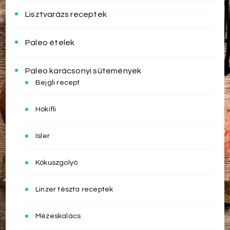
Lisztvarázs receptek
Paleo ételek
Paleo karácsonyi sütemények
Bejgli recept
Hókifli
Isler
Kókuszgolyó
Linzer tészta receptek
Mézeskalács