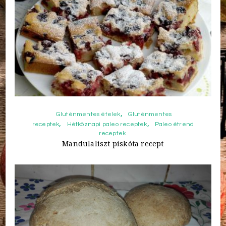
Gluténmentes ételek
Gluténmentes
receptek
Hétköznapi paleo receptek
Paleo étrend
receptek
Mandulaliszt piskóta recept