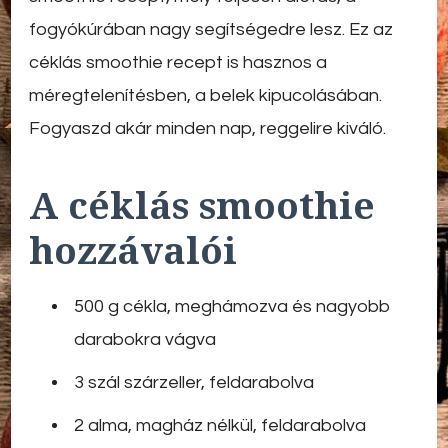
fogyókúrában nagy segítségedre lesz. Ez az
céklás smoothie recept is hasznos a
méregtelenítésben, a belek kipucolásában.
Fogyaszd akár minden nap, reggelire kiváló.
A céklás smoothie
hozzávalói
500 g cékla, meghámozva és nagyobb
darabokra vágva
3 szál szárzeller, feldarabolva
2 alma, magház nélkül, feldarabolva