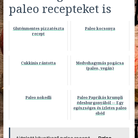
paleo recepteket is
Gluténmentes pizzatészta
Paleo kocsonya
recept
Cukkinis rántotta
Medvehagymás pogácsa
(paleo, vegán)
Paleo nokedli
Paleo Paprikás krumpli
édesburgonyából — Egy
egészséges és ízletes paleo
ebéd