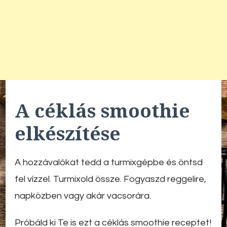
A céklás smoothie
elkészítése
A hozzávalókat tedd a turmixgépbe és öntsd
fel vízzel. Turmixold össze. Fogyaszd reggelire,
napközben vagy akár vacsorára.
Próbáld ki Te is ezt a céklás smoothie receptet!