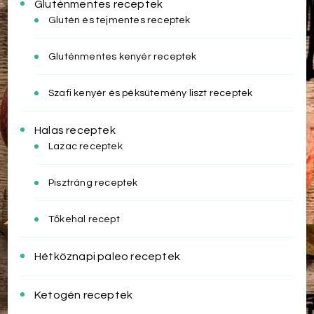
Gluténmentes receptek
Glutén és tejmentes receptek
Gluténmentes kenyér receptek
Szafi kenyér és péksütemény liszt receptek
Halas receptek
Lazac receptek
Pisztráng receptek
Tőkehal recept
Hétköznapi paleo receptek
Ketogén receptek