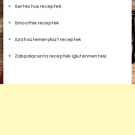
Sertés hús receptek
Smoothie receptek
Szafi süteményliszt receptek
Zabpalacsinta receptek (gluténmentes)