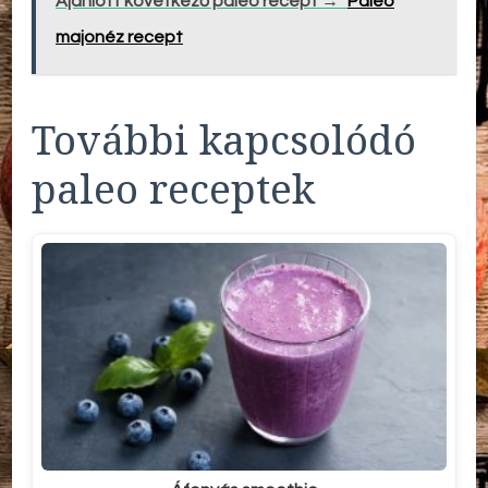
Ajánlott következő paleo recept →
Paleo
majonéz recept
További kapcsolódó
paleo receptek