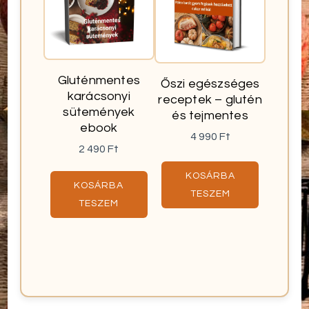
Gluténmentes
Őszi egészséges
karácsonyi
receptek – glutén
sütemények
és tejmentes
ebook
4 990
Ft
2 490
Ft
KOSÁRBA
KOSÁRBA
TESZEM
TESZEM