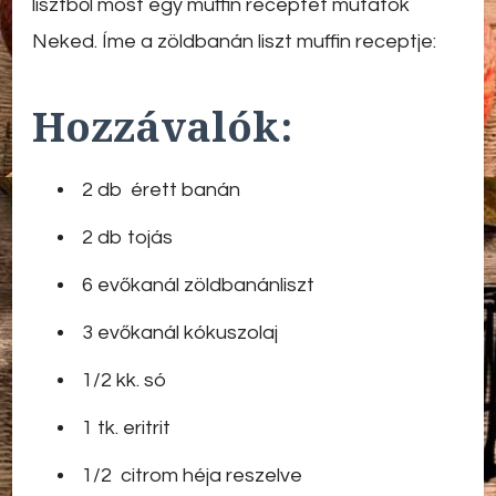
lisztből most egy muffin receptet mutatok
Neked. Íme a zöldbanán liszt muffin receptje:
Hozzávalók:
2 db érett banán
2 db tojás
6 evőkanál zöldbanánliszt
3 evőkanál kókuszolaj
1/2 kk. só
1 tk. eritrit
1/2 citrom héja reszelve