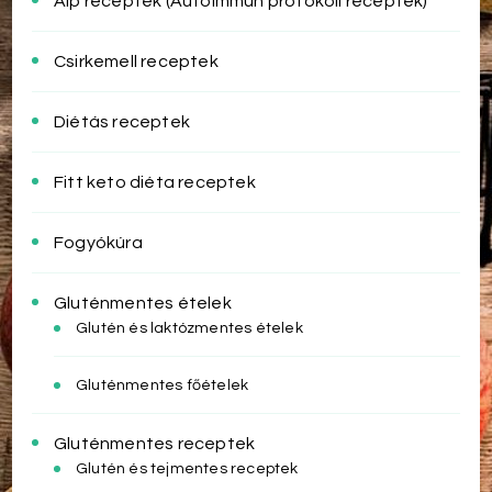
Aip receptek (Autoimmun protokoll receptek)
Csirkemell receptek
Diétás receptek
Fitt keto diéta receptek
Fogyókúra
Gluténmentes ételek
Glutén és laktózmentes ételek
Gluténmentes főételek
Gluténmentes receptek
Glutén és tejmentes receptek