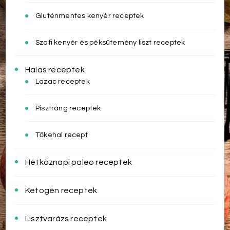
Gluténmentes kenyér receptek
Szafi kenyér és péksütemény liszt receptek
Halas receptek
Lazac receptek
Pisztráng receptek
Tőkehal recept
Hétköznapi paleo receptek
Ketogén receptek
Lisztvarázs receptek