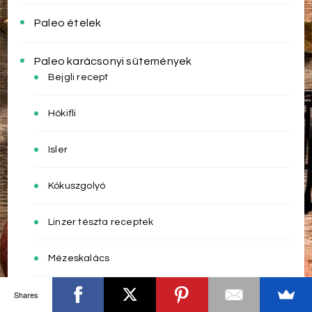
Paleo ételek
Paleo karácsonyi sütemények
Bejgli recept
Hókifli
Isler
Kókuszgolyó
Linzer tészta receptek
Mézeskalács
Shares
Zserbó recept