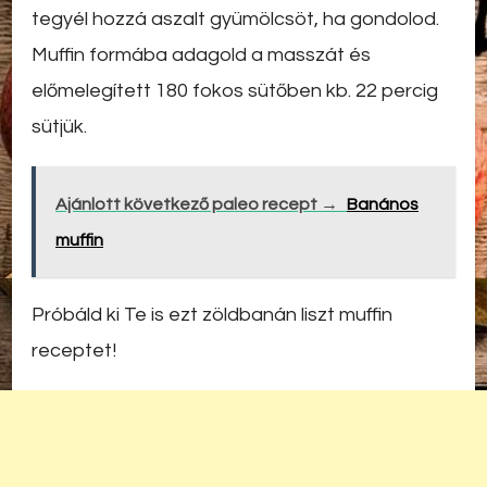
tegyél hozzá aszalt gyümölcsöt, ha gondolod.
Muffin formába adagold a masszát és
előmelegített 180 fokos sütőben kb. 22 percig
sütjük.
Ajánlott következő paleo recept →
Banános
muffin
Próbáld ki Te is ezt zöldbanán liszt muffin
receptet!