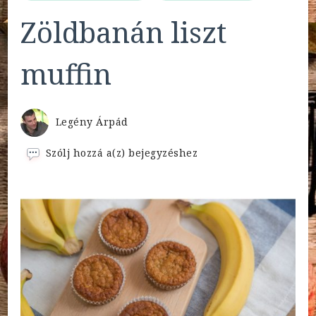
Zöldbanán liszt
muffin
Legény Árpád
Zöldbanán
Szólj hozzá a(z)
bejegyzéshez
liszt
muffin