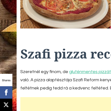
Szafi pizza re
Szeretnél egy finom, de
gluténmentes pizzá
való. A pizza alaptésztája Szafi
Reform kenyé
Shares
feltétnek pedig tedd rá a kedvenc feltéted. E