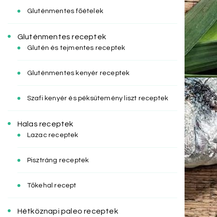
Gluténmentes főételek
Gluténmentes receptek
Glutén és tejmentes receptek
Gluténmentes kenyér receptek
Szafi kenyér és péksütemény liszt receptek
Halas receptek
Lazac receptek
Pisztráng receptek
Tőkehal recept
Hétköznapi paleo receptek