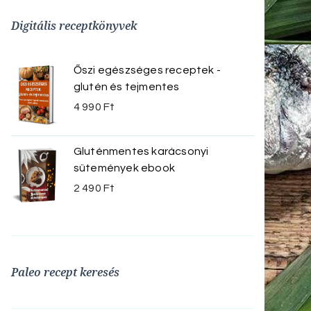
Digitális receptkönyvek
Őszi egészséges receptek -
glutén és tejmentes
4 990
Ft
Gluténmentes karácsonyi
sütemények ebook
2 490
Ft
Paleo recept keresés