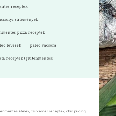
ntes receptek
ácsonyi sütemények
nmentes pizza receptek
leo levesek
paleo vacsora
nta receptek (gluténmentes)
énmentes ételek, csirkemell receptek, chia puding