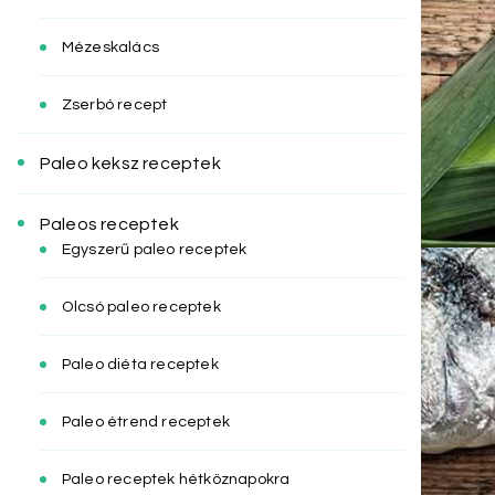
Mézeskalács
Zserbó recept
Paleo keksz receptek
Paleos receptek
Egyszerű paleo receptek
Olcsó paleo receptek
Paleo diéta receptek
Paleo étrend receptek
Paleo receptek hétköznapokra