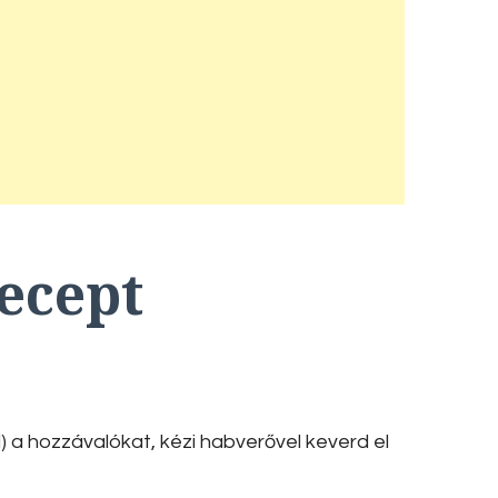
recept
l) a hozzávalókat, kézi habverővel keverd el