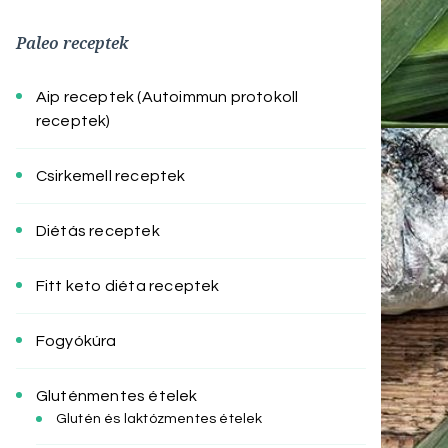
Paleo receptek
Aip receptek (Autoimmun protokoll
receptek)
Csirkemell receptek
Diétás receptek
Fitt keto diéta receptek
Fogyókúra
Gluténmentes ételek
Glutén és laktózmentes ételek