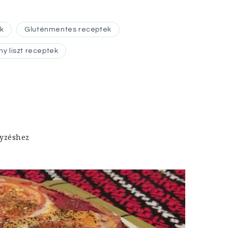
k
Gluténmentes receptek
y liszt receptek
gyzéshez
t