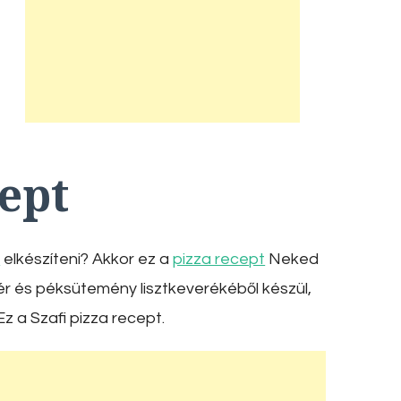
cept
t
elkészíteni? Akkor ez a
pizza recept
Neked
r és péksütemény lisztkeverékéből készül,
z a Szafi pizza recept.