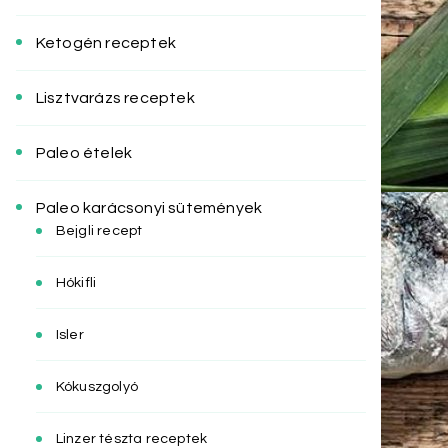
Ketogén receptek
Lisztvarázs receptek
Paleo ételek
Paleo karácsonyi sütemények
Bejgli recept
Hókifli
Isler
Kókuszgolyó
Linzer tészta receptek