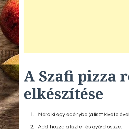
A Szafi pizza 
elkészítése
Mérd ki egy edénybe (a liszt kivételéve
Add hozzá a lisztet és gyúrd össze.