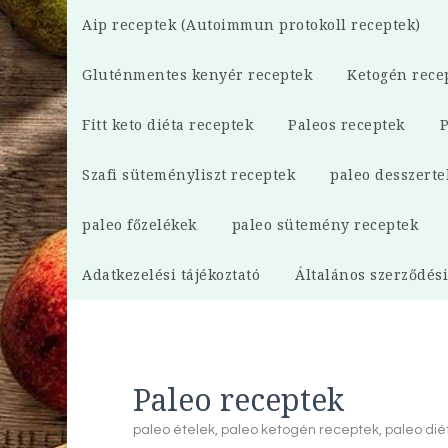
Aip receptek (Autoimmun protokoll receptek)
Gluténmentes kenyér receptek
Ketogén rece
Fitt keto diéta receptek
Paleos receptek
P
Szafi süteményliszt receptek
paleo desszerte
paleo főzelékek
paleo sütemény receptek
Adatkezelési tájékoztató
Általános szerződési
Paleo receptek
paleo ételek, paleo ketogén receptek, paleo di