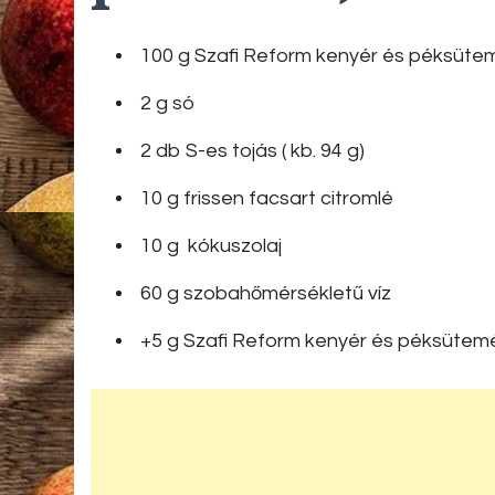
100 g Szafi Reform kenyér és péksütem
2 g só
2 db S-es tojás ( kb. 94 g)
10 g frissen facsart citromlé
10 g kókuszolaj
60 g szobahőmérsékletű víz
+5 g Szafi Reform kenyér és péksütemé