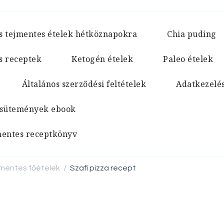
s tejmentes ételek hétköznapokra
Chia puding
s receptek
Ketogén ételek
Paleo ételek
Általános szerződési feltételek
Adatkezelés
 sütemények ebook
jmentes receptkönyv
mentes főételek
Szafi pizza recept
/