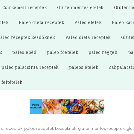
Csirkemell receptek
Gluténmentes ételek
Gluténme
ptek
Paleo diéta receptek
Paleo ételek
Paleo kar
aleo receptek kezdőknek
Paleo diéta receptek
Gluté
k
paleo ebéd
paleo főételek
paleo reggeli
pa
paleo palacsinta receptek
paleos ételek
Zabpalacsi
 feltételek
éta receptek, paleo receptek kezdőknek, gluténmentes receptek, glut