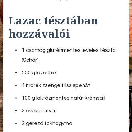
Lazac tésztában
hozzávalói
1 csomag gluténmentes leveles tészta
(Schär)
500 g lazacfilé
4 marék zsenge friss spenót
100 g laktózmentes natúr krémsajt
2 evőkanál vaj
2 gerezd fokhagyma