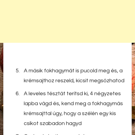
A másik fokhagymát is pucold meg és, a
krémsajthoz reszeld, kicsit megsózhatod
A leveles tésztát terítsd ki, 4 négyzetes
lapba vágd és, kend meg a fokhagymás
krémsajttal úgy, hogy a szélén egy kis
csíkot szabadon hagyd