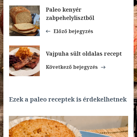
Bejegyzések
Paleo kenyér
zabpehelylisztből
navigációja
Előző bejegyzés
Vajpuha sült oldalas recept
Következő bejegyzés
Ezek a paleo receptek is érdekelhetnek