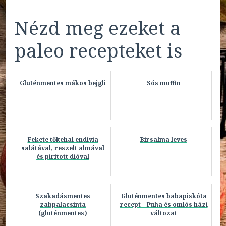
Nézd meg ezeket a
paleo recepteket is
Gluténmentes mákos bejgli
Sós muffin
Fekete tőkehal endívia
Birsalma leves
salátával, reszelt almával
és pirított dióval
Szakadásmentes
Gluténmentes babapiskóta
zabpalacsinta
recept – Puha és omlós házi
(gluténmentes)
változat