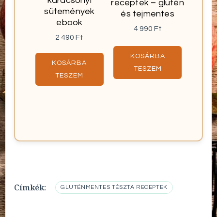
karácsonyi
receptek – glutén
sütemények
és tejmentes
ebook
4 990
Ft
2 490
Ft
KOSÁRBA
KOSÁRBA
TESZEM
TESZEM
Címkék:
GLUTÉNMENTES TÉSZTA RECEPTEK