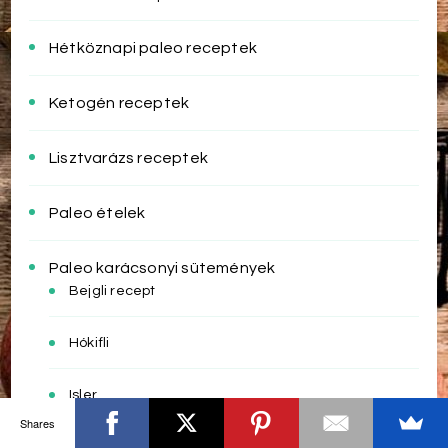
Hétköznapi paleo receptek
Ketogén receptek
Lisztvarázs receptek
Paleo ételek
Paleo karácsonyi sütemények
Bejgli recept
Hókifli
Isler
Shares
Kókuszgolyó