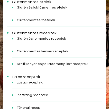
Gluténmentes ételek
Glutén és laktózmentes ételek
Gluténmentes főételek
Gluténmentes receptek
Glutén és tejmentes receptek
Gluténmentes kenyér receptek
Szafi kenyér és péksütemény liszt receptek
Halas receptek
Lazac receptek
Pisztráng receptek
Tőkehal recept