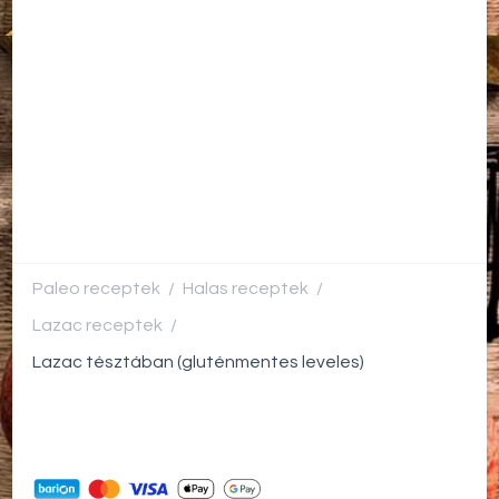
Paleo receptek
Halas receptek
/
/
Lazac receptek
/
Lazac tésztában (gluténmentes leveles)