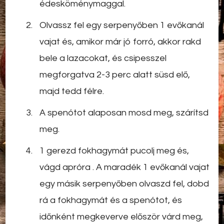
édesköménymaggal.
Olvassz fel egy serpenyőben 1 evőkanál
vajat és, amikor már jó forró, akkor rakd
bele a lazacokat, és csipesszel
megforgatva 2-3 perc alatt süsd elő,
majd tedd félre.
A spenótot alaposan mosd meg, szárítsd
meg.
1 gerezd fokhagymát pucolj meg és,
vágd
apróra . A maradék 1 evőkanál vajat
egy másik serpenyőben olvaszd fel, dobd
rá a fokhagymát és a spenótot, és
időnként megkeverve először várd meg,