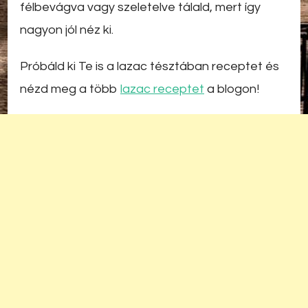
félbevágva vagy szeletelve tálald, mert így
nagyon jól néz ki.
Próbáld ki Te is a lazac tésztában receptet és
nézd meg a több
lazac receptet
a blogon!