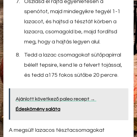
Oszlasd el rajta egyenletesen a
spenótot, majd mindegyikre tegyél 1-1
lazacot, és hajtsd a tésztát körben a
lazacra, csomagold be, majd fordítsd
meg, hogy a hajtás legyen alul.
Tedd a lazac csomagokat sütőpapírral
bélelt tepsire, kend le a felvert tojással,
és tedd a175 fokos sütőbe 20 percre.
Ajánlott következő paleo recept →
Édeskömény saláta
A megsült lazacos tésztacsomagokat