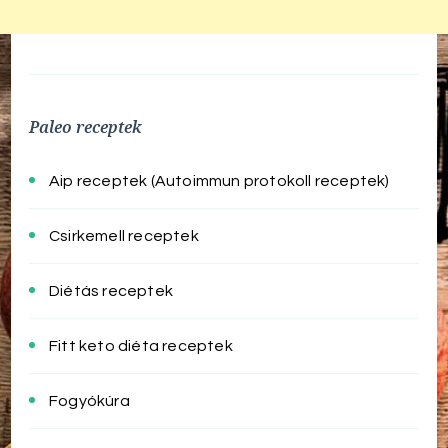
Paleo receptek
Aip receptek (Autoimmun protokoll receptek)
Csirkemell receptek
Diétás receptek
Fitt keto diéta receptek
Fogyókúra