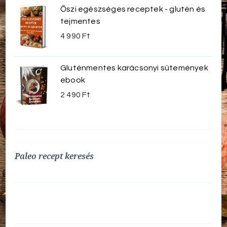
Őszi egészséges receptek - glutén és
tejmentes
4 990
Ft
Gluténmentes karácsonyi sütemények
ebook
2 490
Ft
Paleo recept keresés