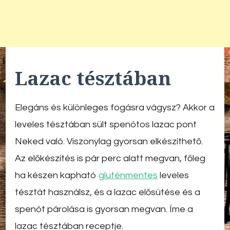
Lazac tésztában
Elegáns és különleges fogásra vágysz? Akkor a
leveles tésztában sült spenótos lazac pont
Neked való. Viszonylag gyorsan elkészíthető.
Az előkészítés is pár perc alatt megvan, főleg
ha készen kapható
gluténmentes
leveles
tésztát használsz, és a lazac elősütése és a
spenót párolása is gyorsan megvan. Íme a
lazac tésztában receptje.