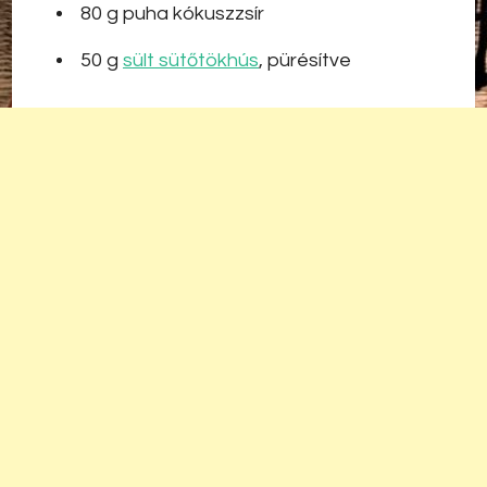
80 g puha kókuszzsír
50 g
sült sütőtökhús
, pürésítve