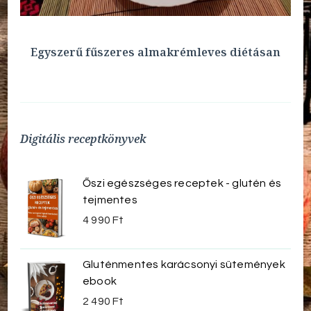
Egyszerű fűszeres almakrémleves diétásan
Digitális receptkönyvek
Őszi egészséges receptek - glutén és
tejmentes
4 990
Ft
Gluténmentes karácsonyi sütemények
ebook
2 490
Ft