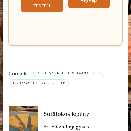
TESZEM
TESZEM
Címkék:
GLUTÉNMENTES TÉSZTA RECEPTEK
PALEO SÜTEMÉNY RECEPTEK
Bejegyzések
Sütőtökös lepény
navigációja
Előző bejegyzés