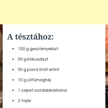
A tésztához:
100 g gesztenyeliszt
50 g kókuszliszt
50 g porrá őrölt eritrit
10 g útifűmaghéj
1 csipet szódabikarbóna
2 tojás