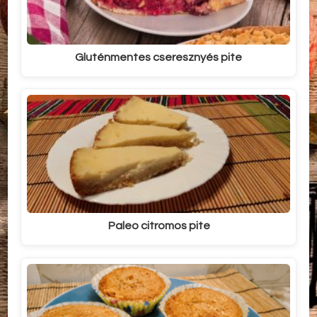
Gluténmentes cseresznyés pite
Paleo citromos pite