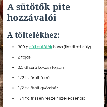
A sütötők pite
hozzávalói
A töltelékhez:
300 g
sült sütőtök
húsa (tisztított súly)
2 tojás
0,5 dl sűrű kókusztejszín
1/2 tk. őrölt fahéj
1/2 tk. őrölt gyömbér
1/4 tk. frissen reszelt szerecsendió