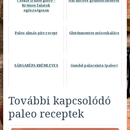
Csokis trüffel golyó –
Narancsos gyümölcskenyér
Krémes falatok
egészségesen
Paleo almás pite recept
Gluténmentes mézeskalács
SÁRGARÉPA KRÉMLEVES
Gundel palacsinta (paleo)
További kapcsolódó
paleo receptek