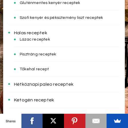
Gluténmentes kenyér receptek
Szafi kenyér és péksütemény liszt receptek
Halas receptek
Lazac receptek
Pisztráng receptek
Tőkehal recept
Hétköznapi paleo receptek
Ketogén receptek
Lisztvarázs receptek
Shares