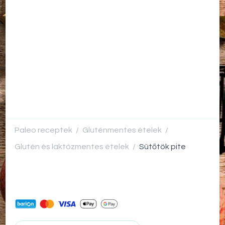
Paleo receptek
Gluténmentes ételek
/
/
Glutén és laktózmentes ételek
Sütőtök pite
/