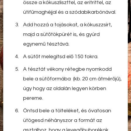
össze a kókuszliszttel, az eritrittel, az
útifűmaghéjjal és a szódabikarbónával.
Add hozzá a tojásokat, a kókuszzsírt,
majd a sütőtökpürét is, és gyúrd
egynemű tésztává.
A sütőt melegítsd elő 150 fokra.
A tésztát vékony rétegbe nyomkodd
bele a sütőformába (kb. 20 cm átmérőjű),
úgy hogy az oldalán legyen körben
pereme.
Öntsd bele a tölteléket, és óvatosan
ütögesd néhányszor a formát az
asztalhoz, hogy a levegőbuborékok