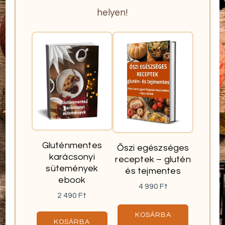
helyen!
Gluténmentes
Őszi egészséges
karácsonyi
receptek – glutén
sütemények
és tejmentes
ebook
4 990
Ft
2 490
Ft
KOSÁRBA
KOSÁRBA