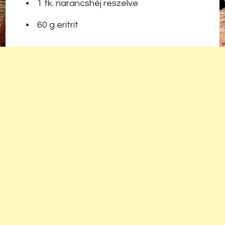
1 tk. narancshéj reszelve
60 g eritrit