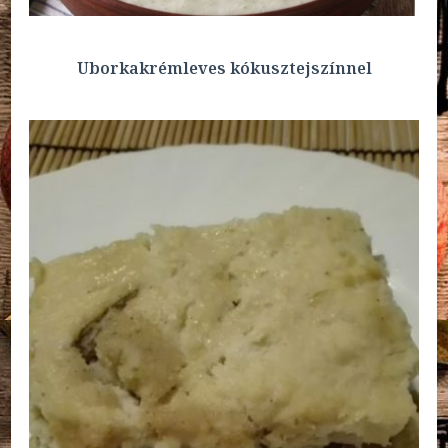
Uborkakrémleves kókusztejszínnel