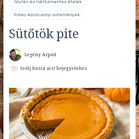
Glutén és laktózmentes ételek
Paleo karácsonyi sütemények
Sütőtök pite
Legény Árpád
Sütőtök
Szólj hozzá a(z)
bejegyzéshez
pite