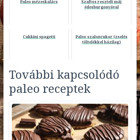
Paleo mézeskalács
Szaftos resztelt máj
édesburgonyával
Cukkini spagetti
Paleo szaloncukor (zselés
töltelékkel házilag)
További kapcsolódó
paleo receptek