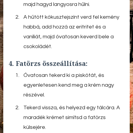
majd hagyd langyosra hűlni.
A hűtött kókusztejszínt verd fel kemény
habbá, add hozzá az eritritet és a
vaníliát, majd óvatosan keverd bele a
csokoládét.
4. Fatörzs összeállítása:
Óvatosan tekerd ki a piskótát, és
egyenletesen kend meg a krém nagy
részével.
Tekerd vissza, és helyezd egy tálcára. A
maradék krémet simítsd a fatörzs
külsejére.