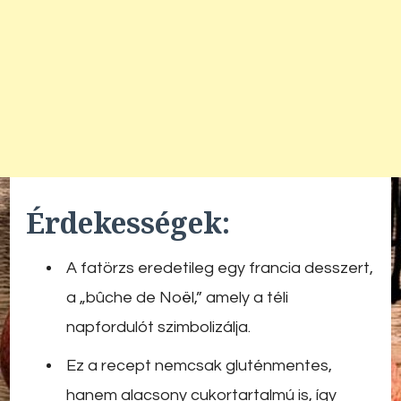
Érdekességek:
A fatörzs eredetileg egy francia desszert,
a „bûche de Noël,” amely a téli
napfordulót szimbolizálja.
Ez a recept nemcsak gluténmentes,
hanem alacsony cukortartalmú is, így