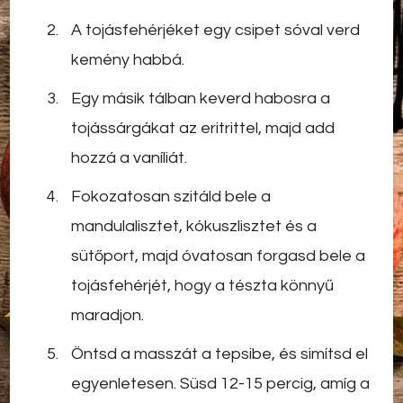
A tojásfehérjéket egy csipet sóval verd
kemény habbá.
Egy másik tálban keverd habosra a
tojássárgákat az eritrittel, majd add
hozzá a vaníliát.
Fokozatosan szitáld bele a
mandulalisztet, kókuszlisztet és a
sütőport, majd óvatosan forgasd bele a
tojásfehérjét, hogy a tészta könnyű
maradjon.
Öntsd a masszát a tepsibe, és simítsd el
egyenletesen. Süsd 12-15 percig, amíg a