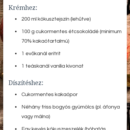
Krémhez:
200 ml kókusztejszín (lehűtve)
100 g cukormentes étcsokoládé (minimum
70% kakaótartalmú)
1 evőkanál eritrit
1 teáskanál vanília kivonat
Díszítéshez:
Cukormentes kakaópor
Néhány friss bogyós gyümölcs (pl. áfonya
vagy málna)
Egy kevés kókuszreszelék (hóhatás