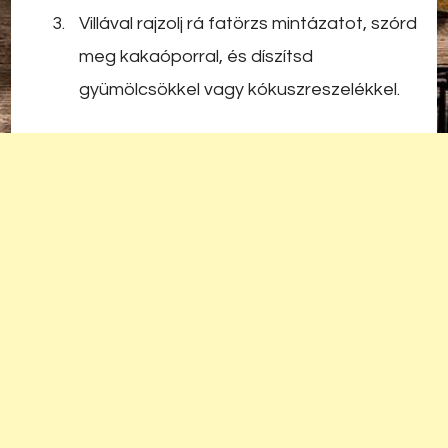
Villával rajzolj rá fatörzs mintázatot, szórd
meg kakaóporral, és díszítsd
gyümölcsökkel vagy kókuszreszelékkel.