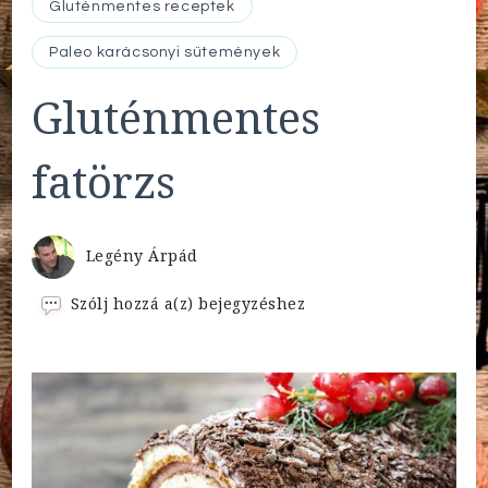
Gluténmentes receptek
Paleo karácsonyi sütemények
Gluténmentes
fatörzs
Legény Árpád
Gluténmentes
Szólj hozzá a(z)
bejegyzéshez
fatörzs