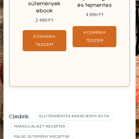
sütemények
és tejmentes
ebook
4 990
Ft
2 490
Ft
KOSÁRBA
KOSÁRBA
TESZEM
TESZEM
Címkék:
GLUTÉNMENTES KARÁCSONYI SÜTIK
MANDULALISZT RECEPTEK
PALEO SÜTEMÉNY RECEPTEK