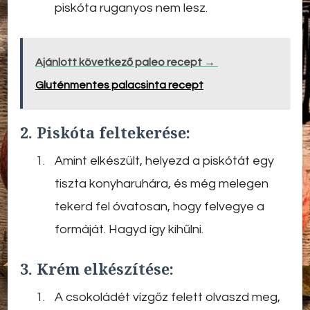
piskóta ruganyos nem lesz.
Ajánlott következő paleo recept →
Gluténmentes palacsinta recept
2. Piskóta feltekerése:
Amint elkészült, helyezd a piskótát egy
tiszta konyharuhára, és még melegen
tekerd fel óvatosan, hogy felvegye a
formáját. Hagyd így kihűlni.
3. Krém elkészítése:
A csokoládét vízgőz felett olvaszd meg,