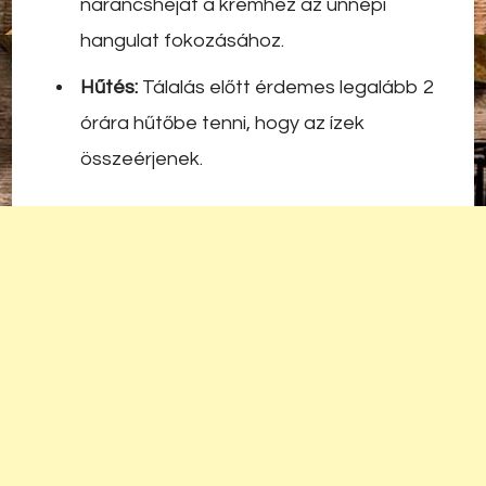
narancshéjat a krémhez az ünnepi
hangulat fokozásához.
Hűtés:
Tálalás előtt érdemes legalább 2
órára hűtőbe tenni, hogy az ízek
összeérjenek.