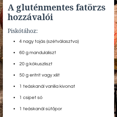
A gluténmentes fatörzs
hozzávalói
Piskótához:
4 nagy tojás (szétválasztva)
60 g mandulaliszt
20 g kókuszliszt
50 g eritrit vagy xilit
1 teáskanál vanília kivonat
1 csipet só
1 teáskanál sütőpor