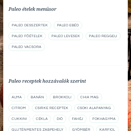
Paleo ételek menüsor
PALEO DESSZERTEK
PALEO EBÉD
PALEO FŐÉTELEK
PALEO LEVESEK
PALEO REGGELI
PALEO VACSORA
Paleo receptek hozzávalók szerint
ALMA
BANÁN
BROKKOLI
CHIA MAG
CITROM
CSIRKE RECEPTEK
CSOKI ALAPANYAG
CUKKINI
CÉKLA
DIÓ
FAHÉJ
FOKHAGYMA
GLUTÉNMENTES ZABPEHELY
GYÖMBÉR
KARFIOL