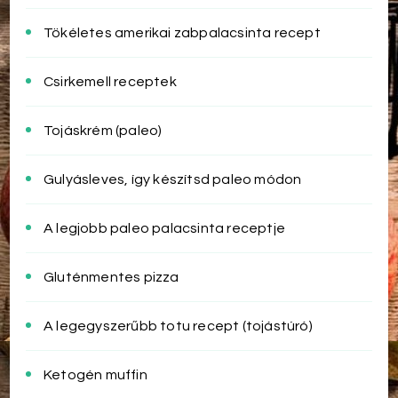
Tökéletes amerikai zabpalacsinta recept
Csirkemell receptek
Tojáskrém (paleo)
Gulyásleves, így készítsd paleo módon
A legjobb paleo palacsinta receptje
Gluténmentes pizza
A legegyszerűbb totu recept (tojástúró)
Ketogén muffin