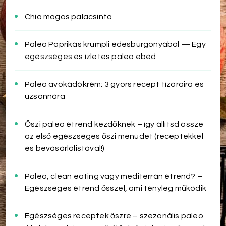
Chia magos palacsinta
Paleo Paprikás krumpli édesburgonyából — Egy
egészséges és ízletes paleo ebéd
Paleo avokádókrém: 3 gyors recept tízóraira és
uzsonnára
Őszi paleo étrend kezdőknek – így állítsd össze
az első egészséges őszi menüdet (receptekkel
és bevásárlólistával!)
Paleo, clean eating vagy mediterrán étrend? –
Egészséges étrend ősszel, ami tényleg működik
Egészséges receptek őszre – szezonális paleo