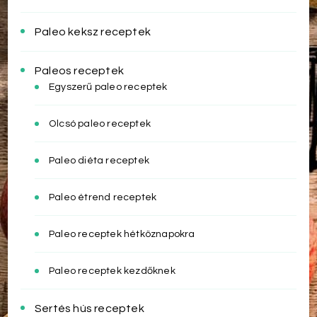
Paleo keksz receptek
Paleos receptek
Egyszerű paleo receptek
Olcsó paleo receptek
Paleo diéta receptek
Paleo étrend receptek
Paleo receptek hétköznapokra
Paleo receptek kezdőknek
Sertés hús receptek