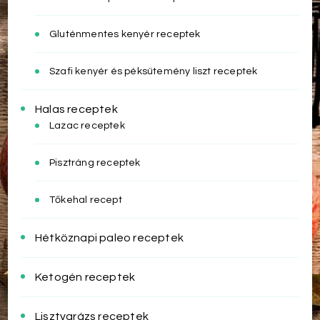
Gluténmentes kenyér receptek
Szafi kenyér és péksütemény liszt receptek
Halas receptek
Lazac receptek
Pisztráng receptek
Tőkehal recept
Hétköznapi paleo receptek
Ketogén receptek
Lisztvarázs receptek