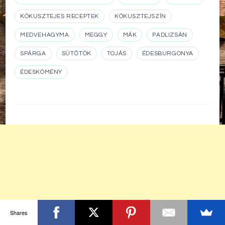
KÓKUSZTEJES RECEPTEK
KÓKUSZTEJSZÍN
MEDVEHAGYMA
MEGGY
MÁK
PADLIZSÁN
SPÁRGA
SÜTŐTÖK
TOJÁS
ÉDESBURGONYA
ÉDESKÖMÉNY
Shares