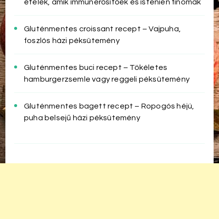
ételek, amik immunerősítőek és istenien finomak
Gluténmentes croissant recept – Vajpuha,
foszlós házi péksütemény
Gluténmentes buci recept – Tökéletes
hamburgerzsemle vagy reggeli péksütemény
Gluténmentes bagett recept – Ropogós héjú,
puha belsejű házi péksütemény