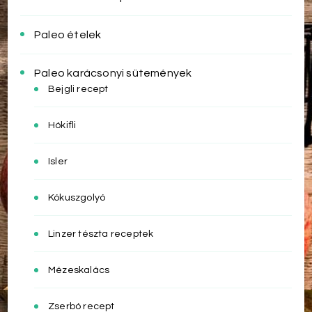
Paleo ételek
Paleo karácsonyi sütemények
Bejgli recept
Hókifli
Isler
Kókuszgolyó
Linzer tészta receptek
Mézeskalács
Zserbó recept